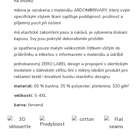
na šňůrku
mikina je vyrobena z materiálu ARDON®RIVARY, který svým
specifickým stylem tkaní zajišťuje poddajnost, pružnost a
příjemný pocit při nošení
má elastické zakončení pasu a rukávů, je vybavena klokaní
kapsou, švy jsou pokryté dekorativním prošitím
je opatřena pouze malým velikostním štítkem všitým do
průkrčníku a etiketou s informacemi o materiálu a údržbě
jednobarevný ZERO LABEL design a propojení s identickým
modelem v dámském střihu činí z mikiny ideální produkt pro
reklamní textil i kreativní tvorbu vlastního designu
materiál:
65 % bavlna, 35 % polyester, pletenina, 320 g/m²
velikosti:
S-4XL
barva:
červená