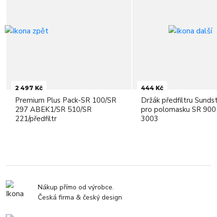
2 497 Kč
444 Kč
Premium Plus Pack-SR 100/SR
Držák předfiltru Sunds
297 ABEK1/SR 510/SR
pro polomasku SR 900
221/předfiltr
3003
Nákup přímo od výrobce.
Česká firma & český design