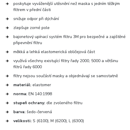
poskytuje vyváženější utěsnění než maska s jedním těžkým
filtrem v přední části
snižuje odpor při dýchání
zlepšuje zorné pole
bajonetový upínací systém filtru 3M pro bezpečné a zajištěné
připevnění filtru
měkká a lehká elastomerická obličejová část
využívá všechny existující filtry řady 2000, 5000 a většinu
filtrů řady 6000
filtry nejsou součástí masky a objednávají se samostatně
materiál:
elastomer
norma:
EN 140:1998
stupeň ochrany:
dle zvoleného filtru
barva:
šedo-červená
velikosti:
S (6100), M (6200), L (6300)