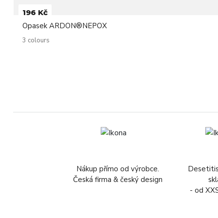
196 Kč
Opasek ARDON®NEPOX
3 colours
Nákup přímo od výrobce.
Desetiti
Česká firma & český design
sk
- od XX