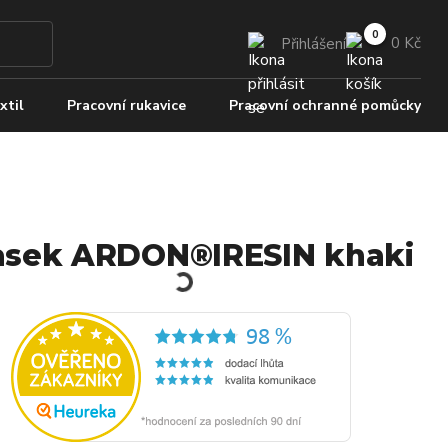
0 Kč
Přihlášení
xtil
Pracovní rukavice
Pracovní ochranné pomůcky
sek ARDON®IRESIN khaki