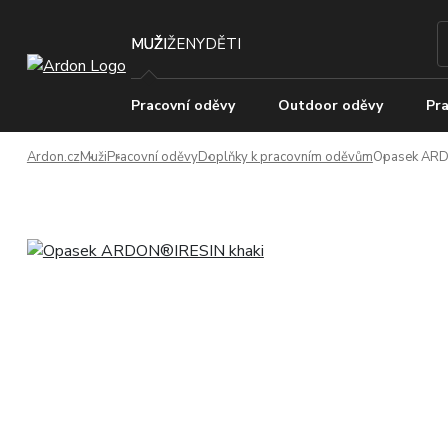
MUŽI
ŽENY
DĚTI
Pracovní oděvy
Outdoor oděvy
Pra
Ardon.cz
Muži
Pracovní oděvy
Doplňky k pracovním oděvům
Opasek ARD