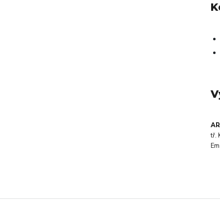
K
V
AR
tř
Em