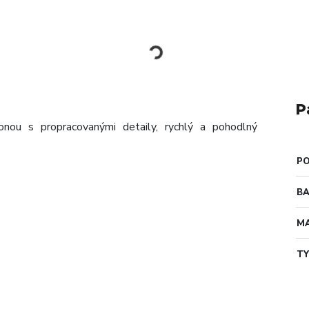
P
onou s propracovanými detaily, rychlý a pohodlný
PO
B
MA
TY