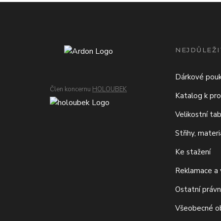
NEJDŮLEŽI
Dárkové pou
Člen koncernu
HOLOUBEK
Katalog k pro
Velikostní ta
Střihy, mater
Ke stažení
Reklamace a v
Ostatní právn
Všeobecné o