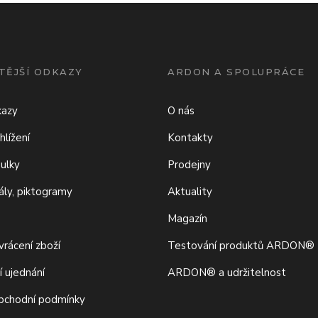
TĚJŠÍ ODKAZY
ARDON A SPOLUPRÁCE
kazy
O nás
hlížení
Kontakty
bulky
Prodejny
iály, piktogramy
Aktuality
Magazín
rácení zboží
Testování produktů ARDON®
í ujednání
ARDON® a udržitelnost
bchodní podmínky