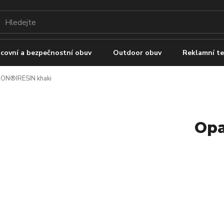
covní a bezpečnostní obuv
Outdoor obuv
Reklamní te
ON®IRESIN khaki
Opa