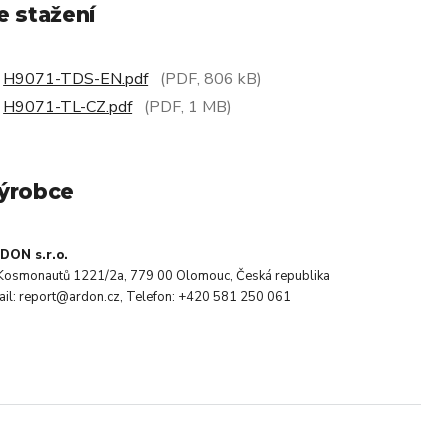
e stažení
H9071-TDS-EN.pdf
(PDF, 806 kB)
H9071-TL-CZ.pdf
(PDF, 1 MB)
ýrobce
DON s.r.o.
. Kosmonautů 1221/2a, 779 00 Olomouc, Česká republika
ail: report@ardon.cz, Telefon: +420 581 250 061