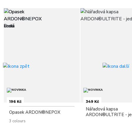
196 Kč
349 Kč
Nářaďová kapsa
Opasek ARDON®NEPOX
ARDON®ULTRITE - je
3 colours