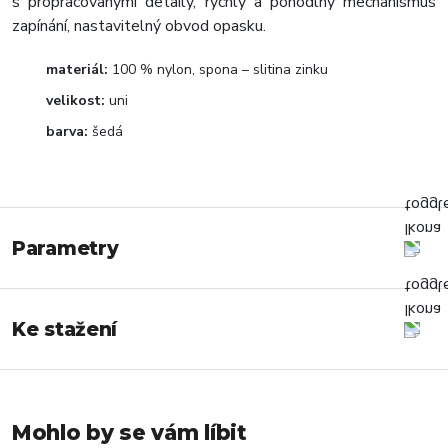
s propracovanými detaily, rychlý a pohodlný mechanismus
zapínání, nastavitelný obvod opasku.
materiál:
100 % nylon, spona – slitina zinku
velikost:
uni
barva:
šedá
Parametry
Ke stažení
Mohlo by se vám líbit