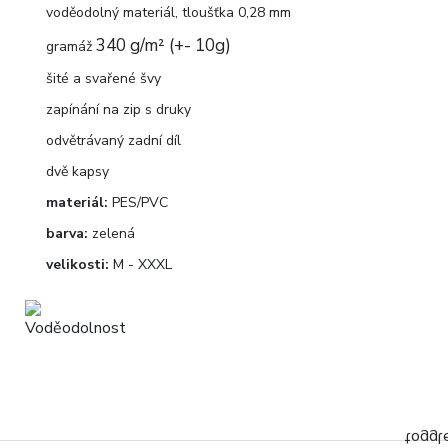
voděodolný materiál, tloušťka 0,28 mm
340
g/m² (+- 10g)
gramáž
šité a svařené švy
zapínání na zip s druky
odvětrávaný zadní díl
dvě kapsy
materiál:
PES/PVC
barva:
zelená
velikosti:
M - XXXL