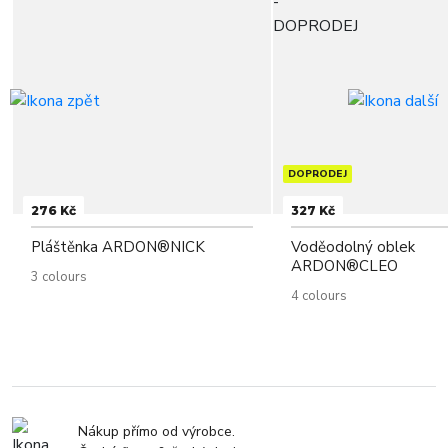
DOPRODEJ
276 Kč
327 Kč
Pláštěnka ARDON®NICK
Voděodolný oblek
ARDON®CLEO
3 colours
4 colours
Nákup přímo od výrobce.