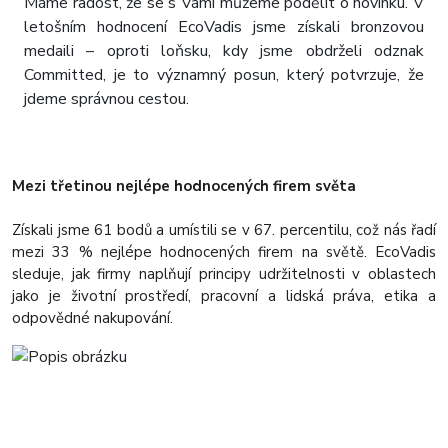
Máme radost, že se s Vámi můžeme podělit o novinku. V
letošním hodnocení EcoVadis jsme získali bronzovou
medaili – oproti loňsku, kdy jsme obdrželi odznak
Committed, je to významný posun, který potvrzuje, že
jdeme správnou cestou.
Mezi třetinou nejlépe hodnocených firem světa
Získali jsme 61 bodů a umístili se v 67. percentilu, což nás řadí
mezi 33 % nejlépe hodnocených firem na světě. EcoVadis
sleduje, jak firmy naplňují principy udržitelnosti v oblastech
jako je životní prostředí, pracovní a lidská práva, etika a
odpovědné nakupování.