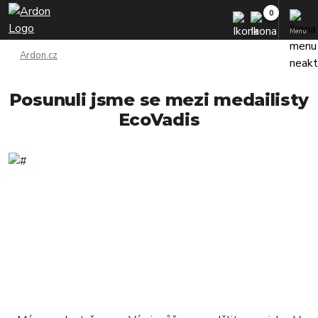
Menu
Ardon.cz
Posunuli jsme se mezi medailisty
EcoVadis