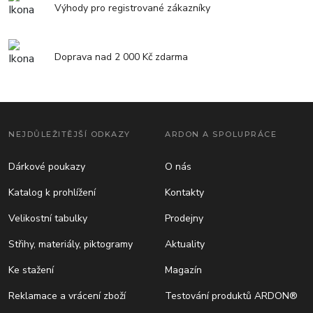
Výhody pro registrované zákazníky
Doprava nad 2 000 Kč zdarma
NEJDŮLEŽITĚJŠÍ ODKAZY
ARDON A SPOLUPRÁCE
Dárkové poukazy
O nás
Katalog k prohlížení
Kontakty
Velikostní tabulky
Prodejny
Střihy, materiály, piktogramy
Aktuality
Ke stažení
Magazín
Reklamace a vrácení zboží
Testování produktů ARDON®