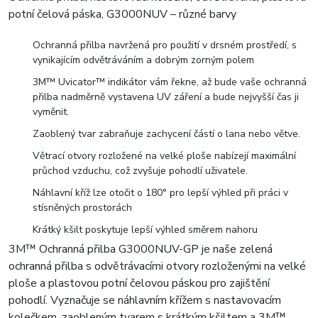
potní čelová páska, G3000NUV – různé barvy
Ochranná přilba navržená pro použití v drsném prostředí, s
vynikajícím odvětráváním a dobrým zorným polem
3M™ Uvicator™ indikátor vám řekne, až bude vaše ochranná
přilba nadměrně vystavena UV záření a bude nejvyšší čas ji
vyměnit.
Zaoblený tvar zabraňuje zachycení částí o lana nebo větve.
Větrací otvory rozložené na velké ploše nabízejí maximální
průchod vzduchu, což zvyšuje pohodlí uživatele.
Náhlavní kříž lze otočit o 180° pro lepší výhled při práci v
stísněných prostorách
Krátký kšilt poskytuje lepší výhled směrem nahoru
3M™ Ochranná přilba G3000NUV-GP je naše zelená
ochranná přilba s odvětrávacími otvory rozloženými na velké
ploše a plastovou potní čelovou páskou pro zajištění
pohodlí. Vyznačuje se náhlavním křížem s nastavovacím
kolečkem, zaobleným tvarem s krátkým kšiltem a 3M™