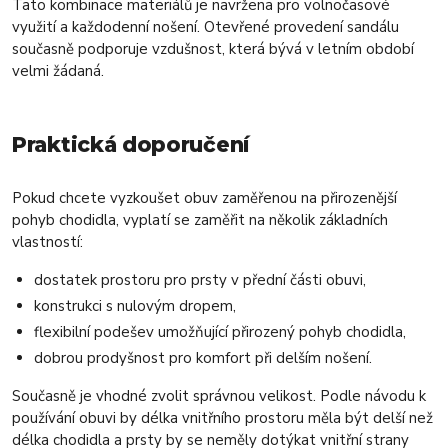
Tato kombinace materiálů je navržena pro volnočasové
využití a každodenní nošení. Otevřené provedení sandálu
současně podporuje vzdušnost, která bývá v letním období
velmi žádaná.
Praktická doporučení
Pokud chcete vyzkoušet obuv zaměřenou na přirozenější
pohyb chodidla, vyplatí se zaměřit na několik základních
vlastností:
dostatek prostoru pro prsty v přední části obuvi,
konstrukci s nulovým dropem,
flexibilní podešev umožňující přirozený pohyb chodidla,
dobrou prodyšnost pro komfort při delším nošení.
Současně je vhodné zvolit správnou velikost. Podle návodu k
používání obuvi by délka vnitřního prostoru měla být delší než
délka chodidla a prsty by se neměly dotýkat vnitřní strany