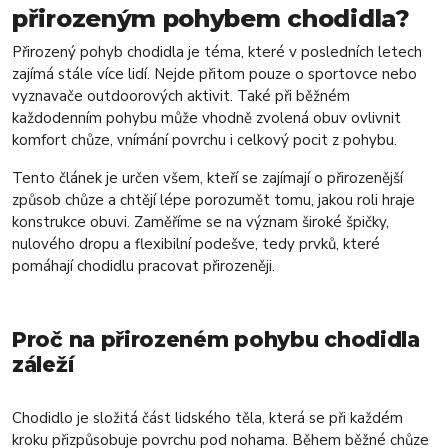
přirozeným pohybem chodidla?
Přirozený pohyb chodidla je téma, které v posledních letech
zajímá stále více lidí. Nejde přitom pouze o sportovce nebo
vyznavače outdoorových aktivit. Také při běžném
každodenním pohybu může vhodně zvolená obuv ovlivnit
komfort chůze, vnímání povrchu i celkový pocit z pohybu.
Tento článek je určen všem, kteří se zajímají o přirozenější
způsob chůze a chtějí lépe porozumět tomu, jakou roli hraje
konstrukce obuvi. Zaměříme se na význam široké špičky,
nulového dropu a flexibilní podešve, tedy prvků, které
pomáhají chodidlu pracovat přirozeněji.
Proč na přirozeném pohybu chodidla
záleží
Chodidlo je složitá část lidského těla, která se při každém
kroku přizpůsobuje povrchu pod nohama. Během běžné chůze