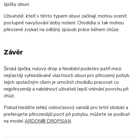
špičky obuvi.
Uživatelé, kteří s tímto typem obuvi začínají, mohou ocenit
postupné navyšování doby nošení. Chodidla si tak mohou
přirozeně zvykat na odlišný způsob práce během chůze.
Závěr
Široká špička, nulový drop a flexibilní podešev patří mezi
nejčastěji vyhledávané vlastnosti obuvi pro přirozený pohyb.
Jejich společným cílem je umožnit chodidlu pracovat co
nejpřirozeněji a nabídnout uživateli lepší vnímání povrchu při
chůzi.
Pokud hledáte lehký volnočasový sandál pro letní období a
preferujete přirozenější pocit při pohybu, můžete se podívat
na model
ARDON® DROPISAN
.