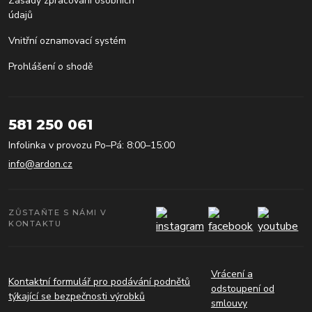
Zásady zpracování osobních
údajů
Vnitřní oznamovací systém
Prohlášení o shodě
581 250 061
Infolinka v provozu Po–Pá: 8:00–15:00
info@ardon.cz
ZŮSTAŇTE S NÁMI V
KONTAKTU
Vrácení a
Kontaktní formulář pro podávání podnětů
odstoupení od
týkající se bezpečnosti výrobků
smlouvy