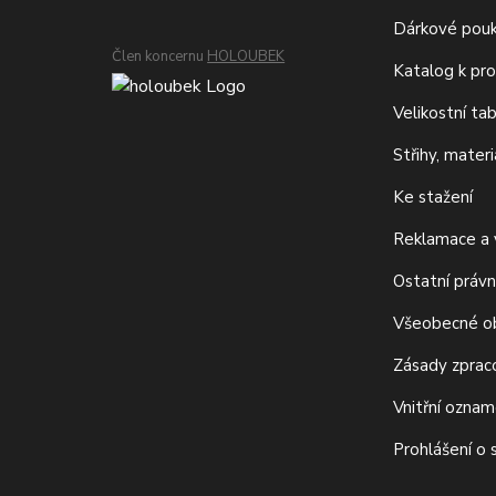
Dárkové pou
Člen koncernu
HOLOUBEK
Katalog k pro
Velikostní ta
Střihy, mater
Ke stažení
Reklamace a v
Ostatní právn
Všeobecné o
Zásady zprac
Vnitřní ozna
Prohlášení o