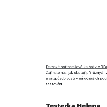
Dámské softshellové kalhoty AR
Zajímalo nás, jak obstojí při různých 
a přizpůsobivosti v náročnějších po
testování.
Testerka Helena