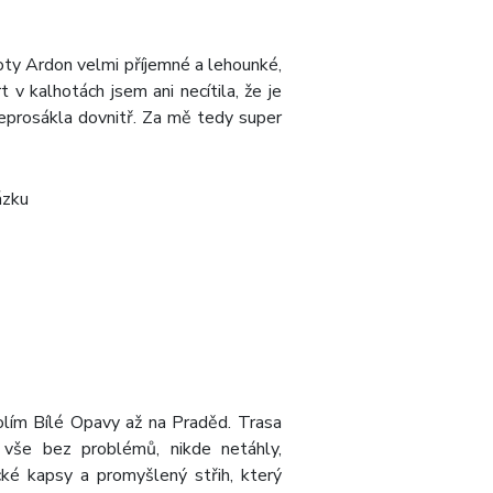
oty Ardon velmi příjemné a lehounké,
v kalhotách jsem ani necítila, že je
neprosákla dovnitř. Za mě tedy super
lím Bílé Opavy až na Praděd. Trasa
 vše bez problémů, nikde netáhly,
ké kapsy a promyšlený střih, který