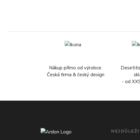
Nákup přímo od výrobce.
Desetiti
Česká firma & český design
sk
- od XX
NEJDŮLEŽI