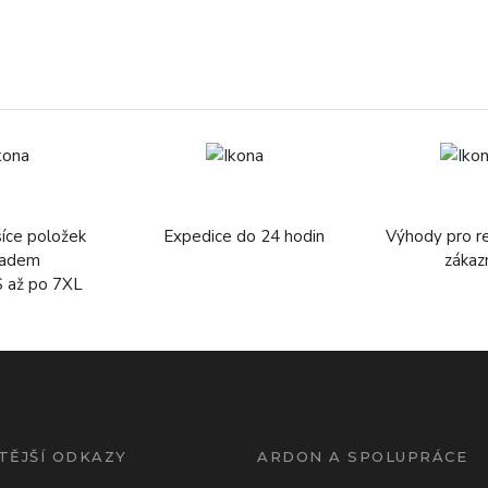
síce položek
Expedice do 24 hodin
Výhody pro r
ladem
zákaz
S až po 7XL
TĚJŠÍ ODKAZY
ARDON A SPOLUPRÁCE