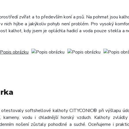
rostředí zvířat a to především koní a psů. Na pohmat jsou kalh
v nich hýbe a jakýkoliv pohyb není problém. Pro vysoký komfort 
st kalhot, kdy jsem je opláchla hadicí a voda pouze stekla a 
irka
otestovaly softshellové kalhoty CITYCONIC® při výšlapu údo
, kameny, vodu i chladnější horský vzduch. Kalhoty zvládly
enním nošení zůstaly pohodlné a suché. Oceňujeme i praktic