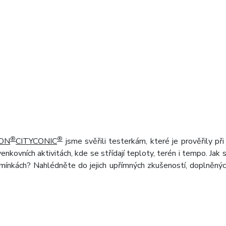
®
®
DON
CITYCONIC
jsme svěřili testerkám, které je prověřily při
venkovních aktivitách, kde se střídají teploty, terén i tempo. Jak 
dmínkách? Nahlédněte do jejich upřímných zkušeností, doplněných