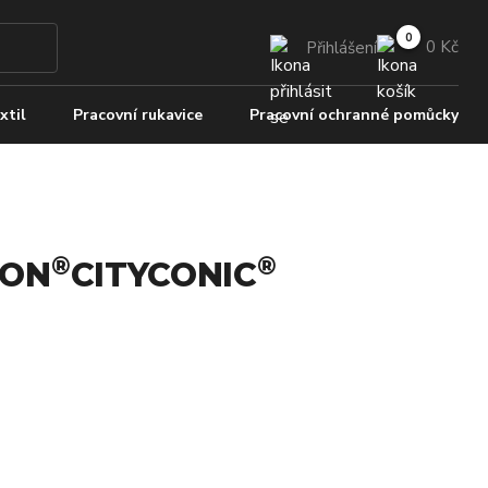
0 Kč
Přihlášení
xtil
Pracovní rukavice
Pracovní ochranné pomůcky
®
®
DON
CITYCONIC