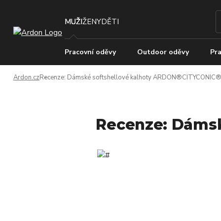
MUŽI
ŽENY
DĚTI
Pracovní oděvy
Outdoor oděvy
Pra
Ardon.cz
Recenze: Dámské softshellové kalhoty ARDON®CITYCONIC
Recenze: Dámsk