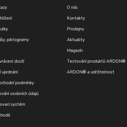
kazy
O nás
hlížení
Kontakty
bulky
Prodejny
iály, piktogramy
Aktuality
Magazín
rácení zboží
Testování produktů ARDON®
í ujednání
ARDON® a udržitelnost
bchodní podmínky
ování osobních údajů
movací systém
 shodě