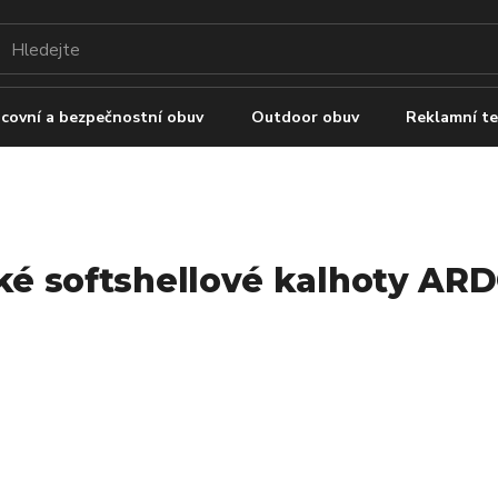
covní a bezpečnostní obuv
Outdoor obuv
Reklamní te
®
é softshellové kalhoty AR