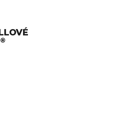
LLOVÉ
®
C