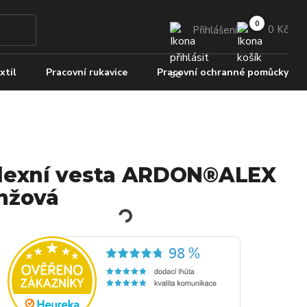
0 Kč
Přihlášení
xtil
Pracovní rukavice
Pracovní ochranné pomůcky
lexní vesta ARDON®ALEX
nžová