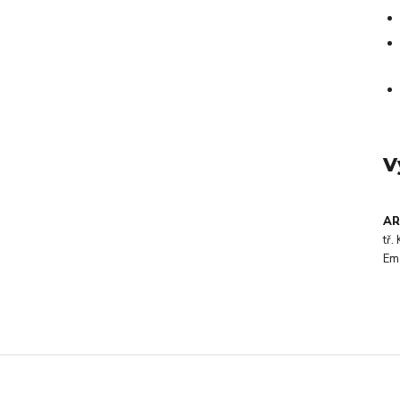
V
AR
tř
Em