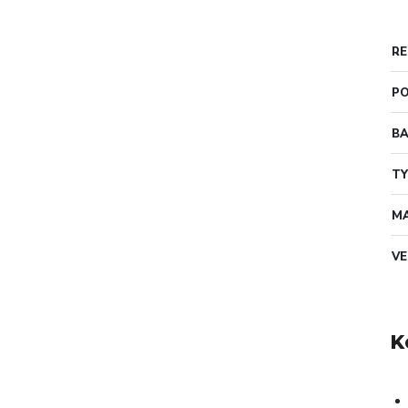
RE
PO
B
TY
MA
VE
K