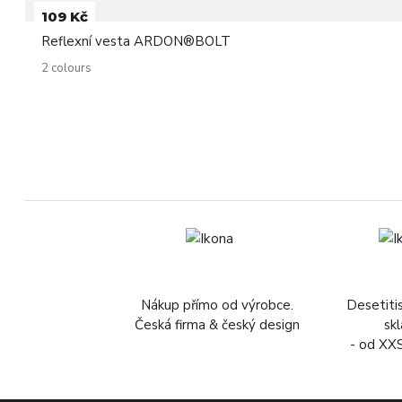
109 Kč
Reflexní vesta ARDON®BOLT
2 colours
Nákup přímo od výrobce.
Desetiti
Česká firma & český design
sk
- od XX