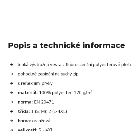
Popis a technické informace
lehká výstražná vesta z fluorescenční polyesterové plet
pohodlné zapínání na suchý zip
s reflexními prvky
2
materiál:
100% polyester, 120 g/m
norma:
EN 20471
třída:
1 (S, M); 2 (L-4XL)
barva:
oranžová
velikosti:
S - 4XL