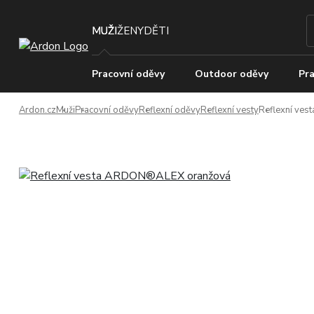
MUŽI
ŽENY
DĚTI
Pracovní oděvy
Outdoor oděvy
Pra
Ardon.cz
Muži
Pracovní oděvy
Reflexní oděvy
Reflexní vesty
Reflexní ve