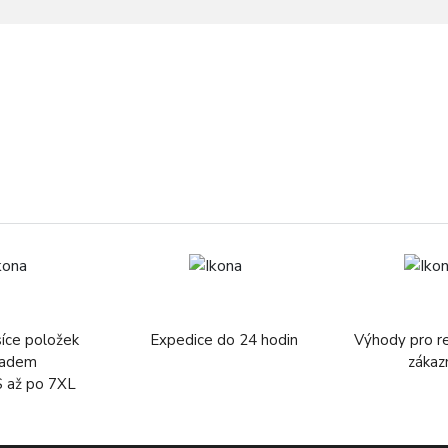
síce položek
Expedice do 24 hodin
Výhody pro r
ladem
zákaz
S až po 7XL