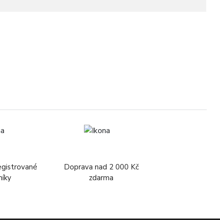
3
egistrované
Doprava nad 2 000 Kč
níky
zdarma