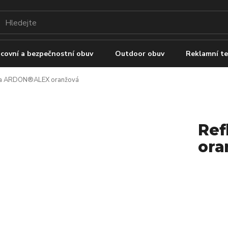
covní a bezpečnostní obuv
Outdoor obuv
Reklamní te
sta ARDON®ALEX oranžová
Ref
ora