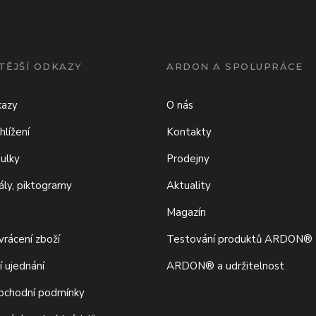
TĚJŠÍ ODKAZY
ARDON A SPOLUPRÁCE
kazy
O nás
hlížení
Kontakty
bulky
Prodejny
iály, piktogramy
Aktuality
Magazín
rácení zboží
Testování produktů ARDON®
í ujednání
ARDON® a udržitelnost
bchodní podmínky