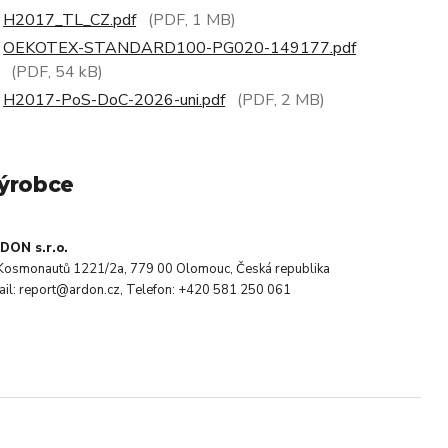
H2017_TL_CZ.pdf
(PDF, 1 MB)
OEKOTEX-STANDARD100-PG020-149177.pdf
(PDF, 54 kB)
H2017-PoS-DoC-2026-uni.pdf
(PDF, 2 MB)
ýrobce
DON s.r.o.
. Kosmonautů 1221/2a, 779 00 Olomouc, Česká republika
ail: report@ardon.cz, Telefon: +420 581 250 061