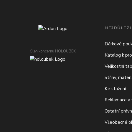
NEJDŮLEŽI
Dárkové pou
Člen koncernu
HOLOUBEK
Katalog k pro
Velikostní ta
Střihy, mater
Ke stažení
Reklamace a v
Ostatní právn
Všeobecné o