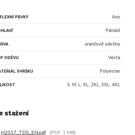
Ano
FLEXNÍ PRVKY
Pánské
HLAVÍ
oranžové odstíny
ARVA
Vesta
P ODĚVU
Polyester
TERIÁL SVRŠKU
S, M, L, XL, 2XL, 3XL, 4XL
LIKOST
e stažení
H2017_TDS_EN.pdf
(PDF, 1 MB)