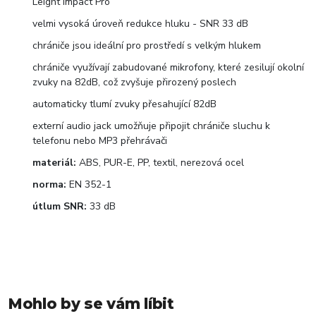
Leight Impact Pro
velmi vysoká úroveň redukce hluku - SNR 33 dB
chrániče jsou ideální pro prostředí s velkým hlukem
chrániče využívají zabudované mikrofony, které zesilují okolní
zvuky na 82dB, což zvyšuje přirozený poslech
automaticky tlumí zvuky přesahující 82dB
externí audio jack umožňuje připojit chrániče sluchu k
telefonu nebo MP3 přehrávači
materiál:
ABS, PUR-E, PP, textil, nerezová ocel
norma:
EN 352-1
útlum SNR:
33 dB
Mohlo by se vám líbit