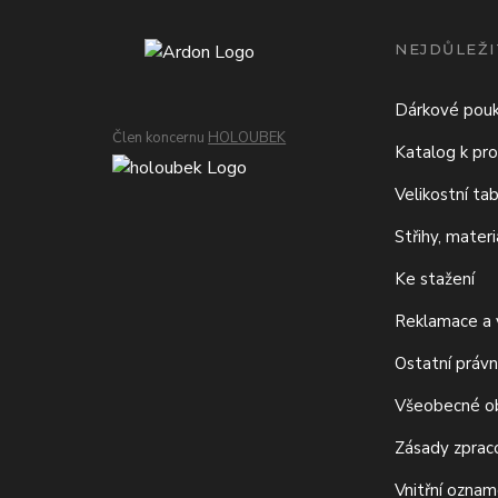
NEJDŮLEŽI
Dárkové pou
Člen koncernu
HOLOUBEK
Katalog k pro
Velikostní ta
Střihy, mater
Ke stažení
Reklamace a v
Ostatní právn
Všeobecné o
Zásady zprac
Vnitřní ozna