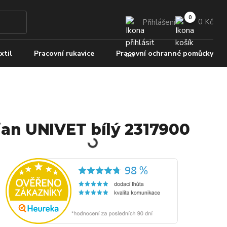
0 Kč
Přihlášení
xtil
Pracovní rukavice
Pracovní ochranné pomůcky
jan UNIVET bílý 2317900