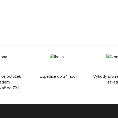
síce položek
Expedice do 24 hodin
Výhody pro r
ladem
zákaz
S až po 7XL