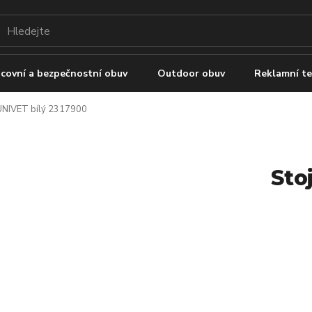
covní a bezpečnostní obuv
Outdoor obuv
Reklamní te
UNIVET bílý 2317900
Sto