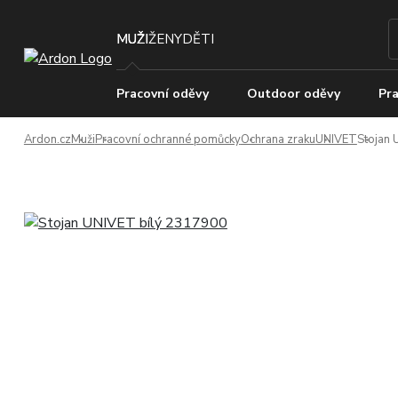
MUŽI
ŽENY
DĚTI
Pracovní oděvy
Outdoor oděvy
Pra
Ardon.cz
Muži
Pracovní ochranné pomůcky
Ochrana zraku
UNIVET
Stojan 