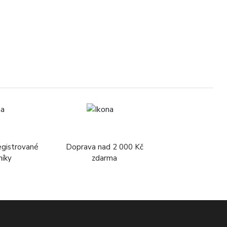
G
egistrované
Doprava nad 2 000 Kč
níky
zdarma