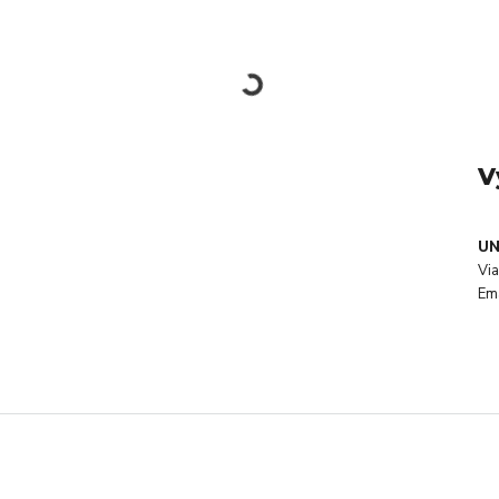
V
UN
Via
Ema