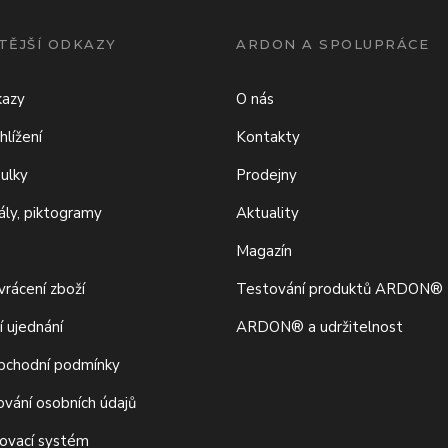
TĚJŠÍ ODKAZY
ARDON A SPOLUPRÁCE
kazy
O nás
hlížení
Kontakty
bulky
Prodejny
iály, piktogramy
Aktuality
Magazín
rácení zboží
Testování produktů ARDON®
í ujednání
ARDON® a udržitelnost
bchodní podmínky
ování osobních údajů
movací systém