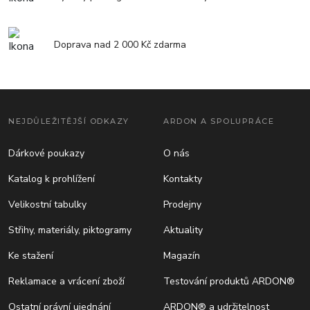
Doprava nad 2 000 Kč zdarma
NEJDŮLEŽITĚJŠÍ ODKAZY
ARDON A SPOLUPRÁCE
Dárkové poukazy
O nás
Katalog k prohlížení
Kontakty
Velikostní tabulky
Prodejny
Střihy, materiály, piktogramy
Aktuality
Ke stažení
Magazín
Reklamace a vrácení zboží
Testování produktů ARDON®
Ostatní právní ujednání
ARDON® a udržitelnost