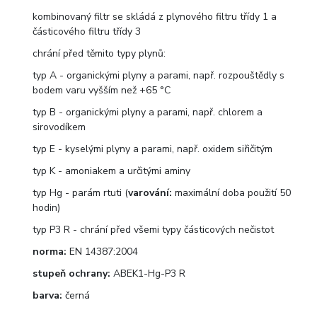
kombinovaný filtr se skládá z plynového filtru třídy 1 a
částicového filtru třídy 3
chrání před těmito typy plynů:
typ A - organickými plyny a parami, např. rozpouštědly s
bodem varu vyšším než +65 °C
typ B - organickými plyny a parami, např. chlorem a
sirovodíkem
typ E - kyselými plyny a parami, např. oxidem siřičitým
typ K - amoniakem a určitými aminy
typ Hg - parám rtuti (
varování:
maximální doba použití 50
hodin)
typ P3 R - chrání před všemi typy částicových nečistot
norma:
EN 14387:2004
stupeň ochrany:
ABEK1-Hg-P3 R
barva:
černá