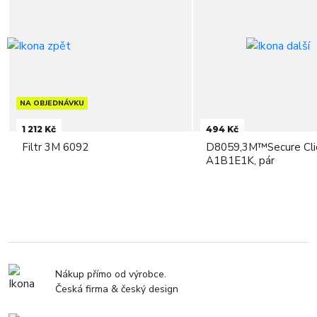
NA OBJEDNÁVKU
1 212 Kč
494 Kč
Filtr 3M 6092
D8059,3M™Secure Clic
A1B1E1K, pár
Nákup přímo od výrobce.
Česká firma & český design