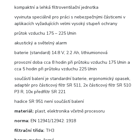
kompaktní a lehká filtroventilační jednotka
vyvinuta speciálně pro práci s nebezpečnými částicemi v
aplikacích vyžadujících velmi vysoký stupeň ochrany
průtok vzduchu 175 – 225 l/min
akustický a světelný alarm
baterie (standard) 14.8 V, 2.2 Ah, lithiumionová
provozní doba cca 8 hodin při průtoku vzduchu 175 l/min a
cca 5 hodin při průtoku vzduchu 225 l/min
součástí balení je standardní baterie, ergonomický opasek,
adaptér pro částicový filtr SR 511, 2x částicový filtr SR 510
P3 R, 10x předfiltr SR 221
hadice SR 951 není součástí balení
materiál:
plast, elektronika včetně procesoru
norma:
EN 12941/12942: 1918
filtrační třída:
TH3