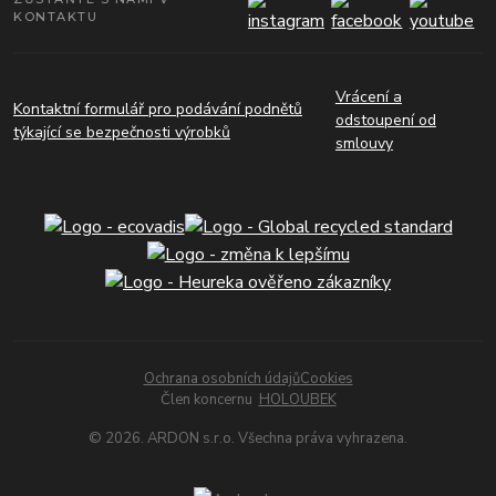
KONTAKTU
Vrácení a
Kontaktní formulář pro podávání podnětů
odstoupení od
týkající se bezpečnosti výrobků
smlouvy
Ochrana osobních údajů
Cookies
Člen koncernu
HOLOUBEK
© 2026. ARDON s.r.o. Všechna práva vyhrazena.