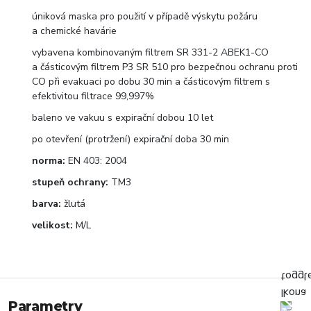
úniková maska pro použití v případě výskytu požáru
a chemické havárie
vybavena kombinovaným filtrem SR 331-2 ABEK1-CO
a částicovým filtrem P3 SR 510 pro bezpečnou ochranu proti
CO při evakuaci po dobu 30 min a částicovým filtrem s
efektivitou filtrace 99,997%
baleno ve vakuu s expirační dobou 10 let
po otevření (protržení) expirační doba 30 min
norma:
EN 403: 2004
stupeň ochrany:
TM3
barva:
žlutá
velikost:
M/L
Parametry