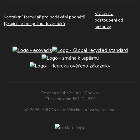
Vrácení a
Kontaktní formulář pro podávání podnětů
odstoupení od
týkající se bezpečnosti výrobků
smlouvy
Ochrana osobních údajů
Cookies
Člen koncernu
HOLOUBEK
© 2026. ARDON s.r.o. Všechna práva vyhrazena.