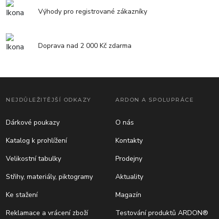
Výhody pro registrované zákazníky
Doprava nad 2 000 Kč zdarma
NEJDŮLEŽITĚJŠÍ ODKAZY
ARDON A SPOLUPRÁCE
Dárkové poukazy
O nás
Katalog k prohlížení
Kontakty
Velikostní tabulky
Prodejny
Střihy, materiály, piktogramy
Aktuality
Ke stažení
Magazín
Reklamace a vrácení zboží
Testování produktů ARDON®