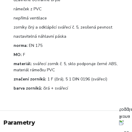
rámeček z PVC
nepřímá ventilace
zorníky čirý a odklápěcí svářecí č. 5, zesílená pevnost
nastavitelná náhlavní páska
norma:
EN 175
MO:
F
materiál:
svářecí zorník č. 5, sklo podporuje černé ABS,
materiál rámečku PVC
značení zorníků:
1 F (čirá), 5 1 DIN 0196 (svářecí)
barva zorníků:
čirá + svářecí
Parametry