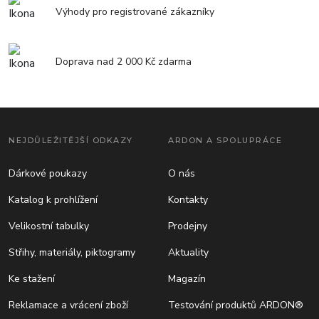
Výhody pro registrované zákazníky
Doprava nad 2 000 Kč zdarma
NEJDŮLEŽITĚJŠÍ ODKAZY
ARDON A SPOLUPRÁCE
Dárkové poukazy
O nás
Katalog k prohlížení
Kontakty
Velikostní tabulky
Prodejny
Střihy, materiály, piktogramy
Aktuality
Ke stažení
Magazín
Reklamace a vrácení zboží
Testování produktů ARDON®