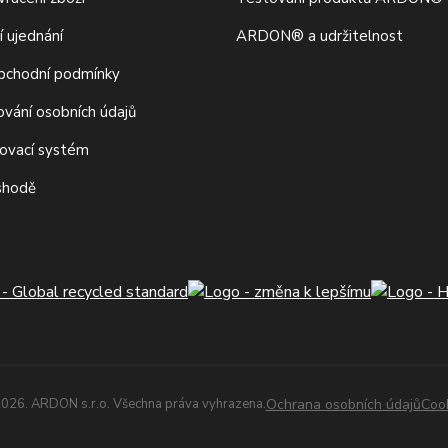
í ujednání
ARDON® a udržitelnost
bchodní podmínky
ování osobních údajů
movací systém
 shodě
026. ARDON s.r.o. Všechna práva vyhrazena.
Ochrana osobních údajů
Coo