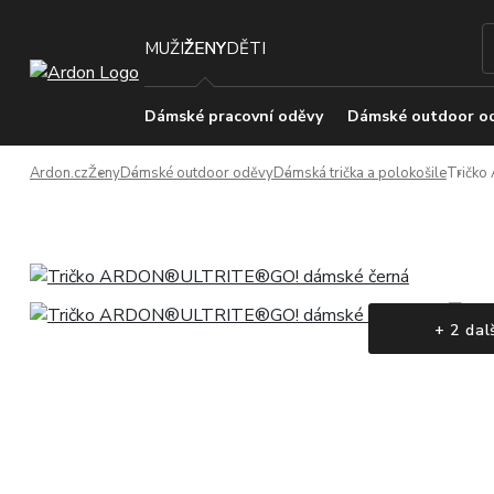
MUŽI
ŽENY
DĚTI
Dámské pracovní oděvy
Dámské outdoor o
Ardon.cz
Ženy
Dámské outdoor oděvy
Dámská trička a polokošile
Tričk
+ 2 dal