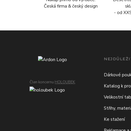
Česká firma & český design
sk
- od XX
NEJDŮLEŽI
Dárkové pou
Člen koncernu
HOLOUBEK
Katalog k pro
Velikostní ta
Střihy, mater
Ke stažení
Reklamace a v