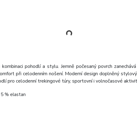
u kombinaci pohodlí a stylu. Jemně počesaný povrch zanechává
a komfort při celodenním nošení. Moderní design doplněný stylov
dlí pro celodenní trekingové túry, sportovní i volnočasové aktivi
 5 % elastan