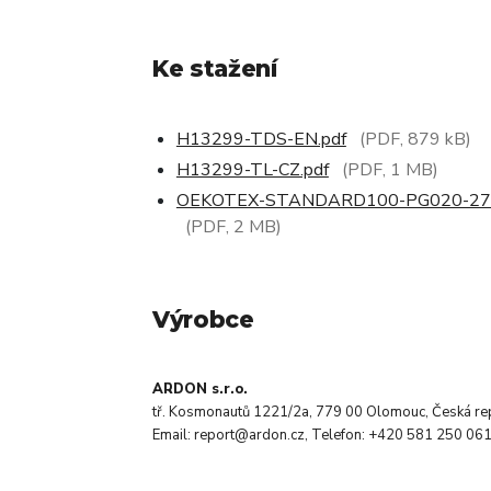
Ke stažení
H13299-TDS-EN.pdf
(PDF, 879 kB)
H13299-TL-CZ.pdf
(PDF, 1 MB)
OEKOTEX-STANDARD100-PG020-274
(PDF, 2 MB)
Výrobce
ARDON s.r.o.
tř. Kosmonautů 1221/2a, 779 00 Olomouc, Česká re
Email: report@ardon.cz, Telefon: +420 581 250 06