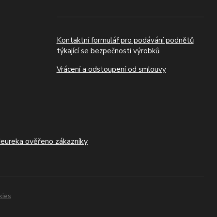
Kontaktní formulář pro podávání podnětů
týkající se bezpečnosti výrobků
Vrácení a odstoupení od smlouvy
kies