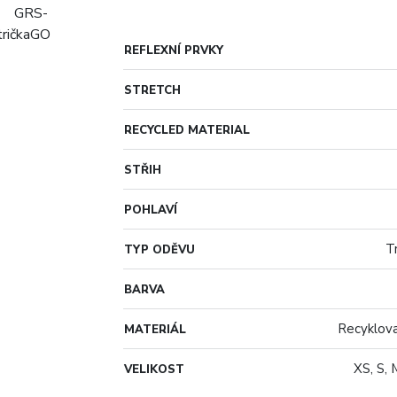
REFLEXNÍ PRVKY
STRETCH
RECYCLED MATERIAL
STŘIH
POHLAVÍ
T
TYP ODĚVU
BARVA
Recyklova
MATERIÁL
XS, S, 
VELIKOST