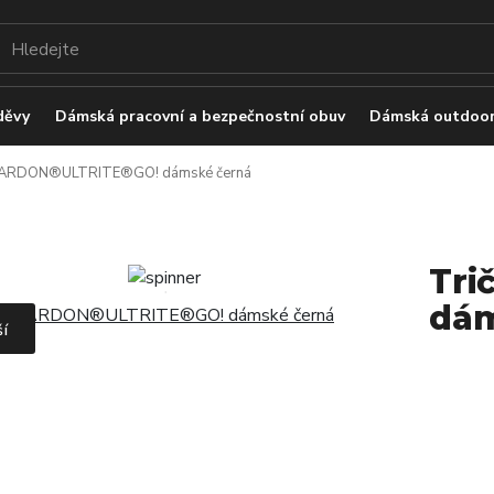
děvy
Dámská pracovní a bezpečnostní obuv
Dámská outdoor
o ARDON®ULTRITE®GO! dámské černá
Tri
dám
ší