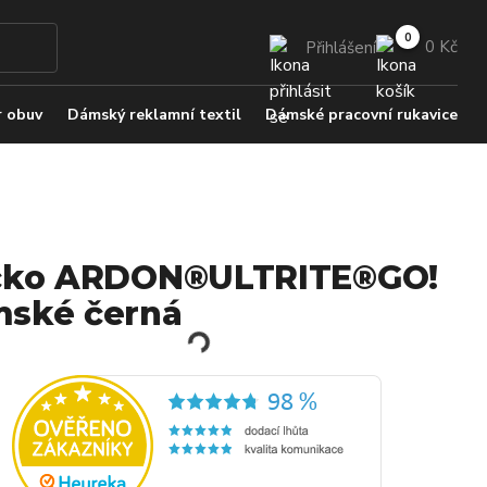
0 Kč
Přihlášení
 obuv
Dámský reklamní textil
Dámské pracovní rukavice
čko ARDON®ULTRITE®GO!
ské černá