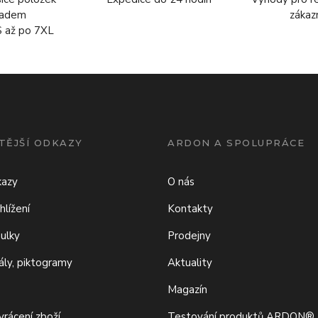
ladem
zákaz
S až po 7XL
TĚJŠÍ ODKAZY
ARDON A SPOLUPRÁCE
kazy
O nás
hlížení
Kontakty
bulky
Prodejny
iály, piktogramy
Aktuality
Magazín
rácení zboží
Testování produktů ARDON®