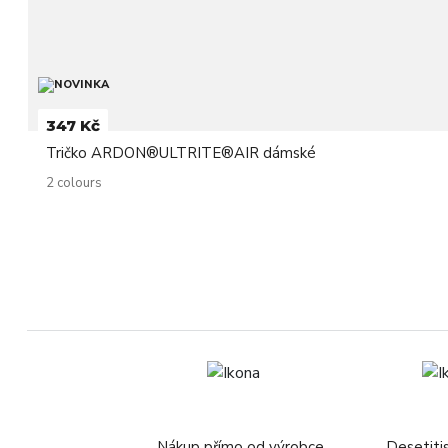
347 Kč
Tričko ARDON®ULTRITE®AIR dámské
2 colours
Nákup přímo od výrobce.
Desetiti