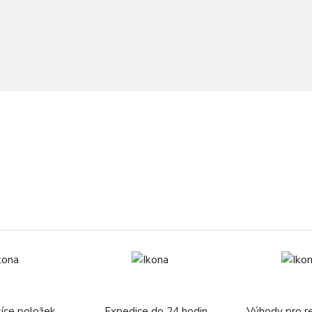
síce položek
Expedice do 24 hodin
Výhody pro r