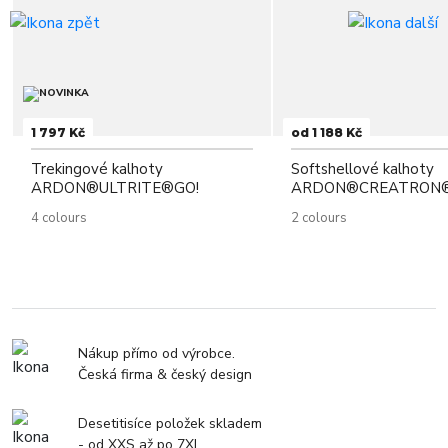
1 797 Kč
od 1 188 Kč
Trekingové kalhoty
Softshellové kalhoty
ARDON®ULTRITE®GO!
ARDON®CREATRON
4 colours
2 colours
Nákup přímo od výrobce.
Česká firma & český design
Desetitisíce položek skladem
- od XXS až po 7XL