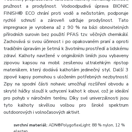
pružnost a prodyšnost. Vodoodpudivá úprava BIONIC
FINISH® ECO chrání proti vodě a nečistotám, podporuje
rychlé schnutí a zároveň udržuje prodyšnost. Tato
impregnace je vyrobena až z 90 % na bázi obnovitelných
přírodních surovin bez použití PFAS tzv. věčných chemikálií.
Zachovává si svou účinnost i po opakovaném praní a oproti
tradičním úpravám je šetrná k životnímu prostředí a lidskému
zdraví. Kalhoty navržené v originálních liniích jsou vybaveny
zipovou kapsou na mobil zesílenou ultralehkým ripstop
materiálem, který dodává kalhotám jedinečný styl. Další 3
zipové kapsy pomohou s uložením potřebných nezbytností.
Zipy na spodní části nohavic umožňují rozšíření obvodu a
skryté háčky slouží k uchycení kalhot k obuvi, což je ideální
pro pohyb v náročném terénu. Díky své univerzálnosti jsou
tyto kalhoty skvělou volbou pro široké spektrum
outdoorových i volnočasových aktivit.
svrchní materiál:
ADN®PolygoflexLight: 88 % nylon, 12 %
elastan