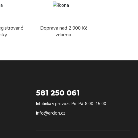
egistrované
Doprava nad 2 000 Kč
níky
zdarma
581 250 061
Infolinka v provozu Po–Pá: 8:00–15:00
info@ardon.cz