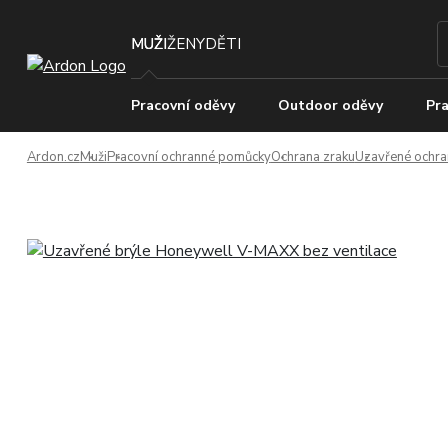
MUŽI
ŽENY
DĚTI
Pracovní oděvy
Outdoor oděvy
Pra
Ardon.cz
Muži
Pracovní ochranné pomůcky
Ochrana zraku
Uzavřené ochra