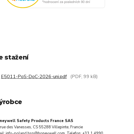
e stažení
E5011-PoS-DoC-2026-uni.pdf
(PDF, 99 kB)
ýrobce
neywell Safety Products France SAS
rue des Vanesses, CS 55288 Villepinte, Francie
ail: info-poland.hsp@honeywell.com, Telefon: +33 1 4990