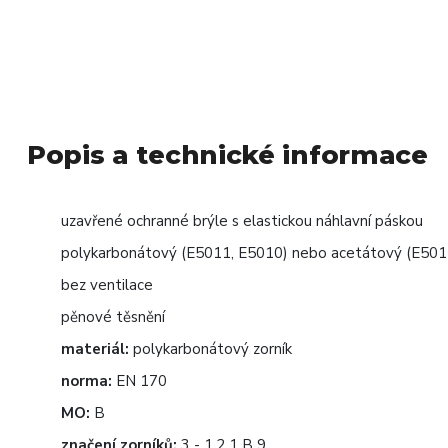
Popis a technické informace
uzavřené ochranné brýle s elastickou náhlavní páskou
polykarbonátový (E5011, E5010) nebo acetátový (E5012
bez ventilace
pěnové těsnění
materiál:
polykarbonátový zorník
norma:
EN 170
MO:
B
značení zorníků:
3 - 1.2 1 B 9