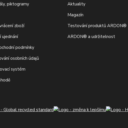
iály, piktogramy
Aktuality
Magazín
rácení zboží
Testování produktů ARDON®
í ujednání
ARDON® a udržitelnost
bchodní podmínky
ování osobních údajů
movací systém
 shodě