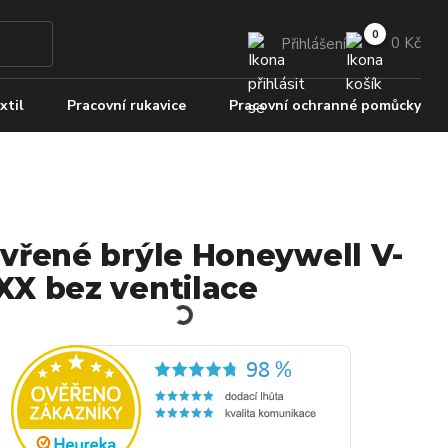
0 Kč
Přihlášení
xtil
Pracovní rukavice
Pracovní ochranné pomůcky
vřené brýle Honeywell V-
X bez ventilace