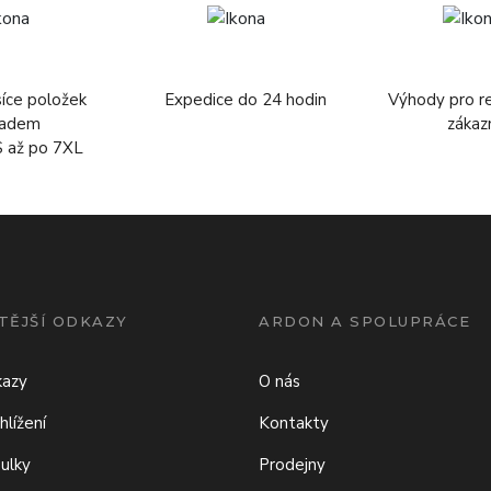
síce položek
Expedice do 24 hodin
Výhody pro r
ladem
zákaz
S až po 7XL
TĚJŠÍ ODKAZY
ARDON A SPOLUPRÁCE
kazy
O nás
hlížení
Kontakty
bulky
Prodejny