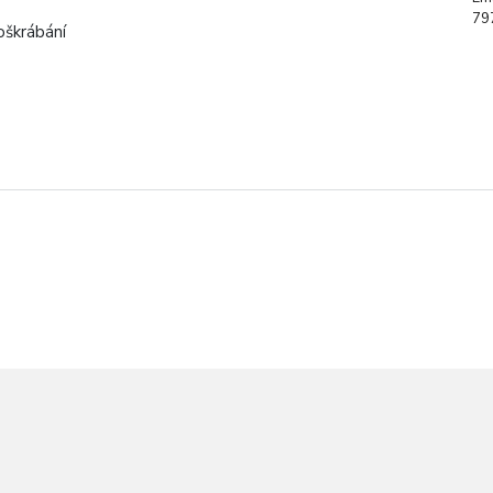
79
oškrábání