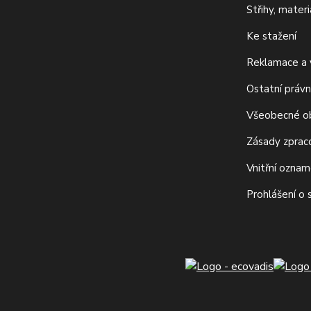
Střihy, mater
Ke stažení
Reklamace a v
Ostatní právn
Všeobecné o
Zásady zprac
Vnitřní ozna
Prohlášení o