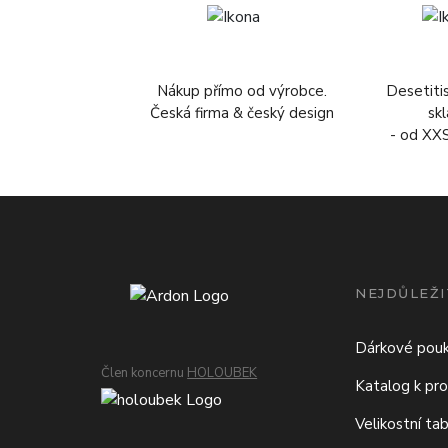
Nákup přímo od výrobce.
Desetiti
Česká firma & český design
sk
- od XX
NEJDŮLEŽI
Dárkové pou
Člen koncernu
HOLOUBEK
Katalog k pro
Velikostní ta