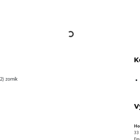
K
) zorník
V
Ho
33 
Em