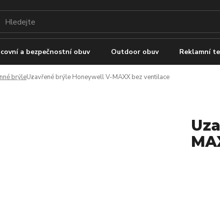
covní a bezpečnostní obuv
Outdoor obuv
Reklamní te
nné brýle
Uzavřené brýle Honeywell V-MAXX bez ventilace
Uza
MAX