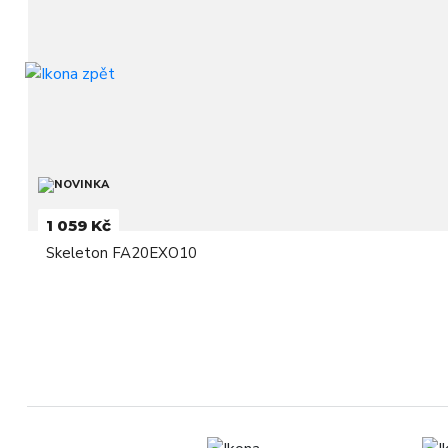
1 059 Kč
Skeleton FA20EXO10