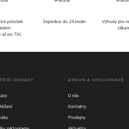
síce položek
Expedice do 24 hodin
Výhody pro r
ladem
zákaz
S až po 7XL
TĚJŠÍ ODKAZY
ARDON A SPOLUPRÁCE
kazy
O nás
hlížení
Kontakty
bulky
Prodejny
iály, piktogramy
Aktuality