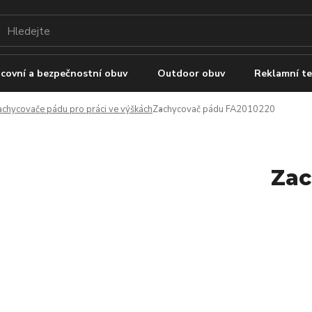
covní a bezpečnostní obuv
Outdoor obuv
Reklamní te
achycovače pádu pro práci ve výškách
Zachycovač pádu FA2010220
Zac