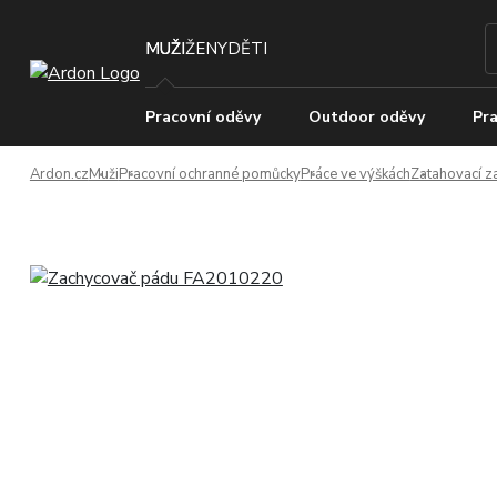
MUŽI
ŽENY
DĚTI
Pracovní oděvy
Outdoor oděvy
Pra
Ardon.cz
Muži
Pracovní ochranné pomůcky
Práce ve výškách
Zatahovací z