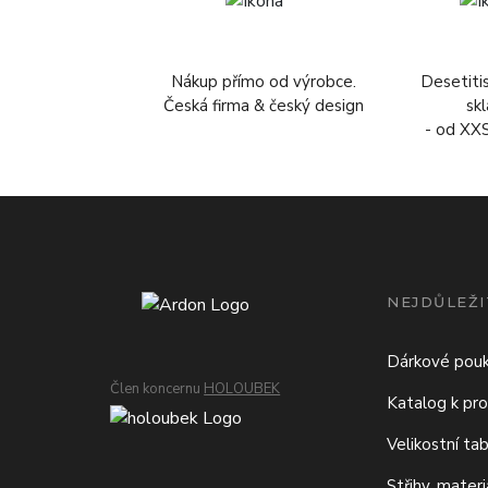
Nákup přímo od výrobce.
Desetiti
Česká firma & český design
sk
- od XX
NEJDŮLEŽI
Dárkové pou
Člen koncernu
HOLOUBEK
Katalog k pro
Velikostní ta
Střihy, mater