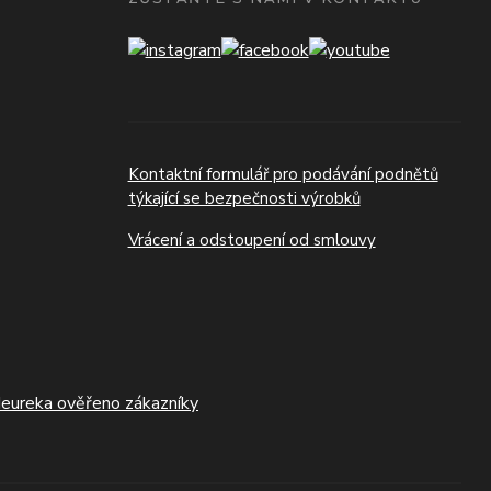
Kontaktní formulář pro podávání podnětů
týkající se bezpečnosti výrobků
Vrácení a odstoupení od smlouvy