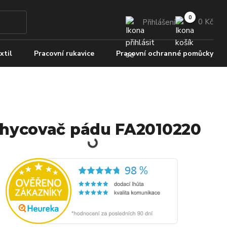
0 Kč
Přihlášení
xtil
Pracovní rukavice
Pracovní ochranné pomůcky
hycovač pádu FA2010220