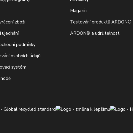
Magazín
rácení zboží
Testování produktů ARDON®
í ujednání
ARDON® a udržitelnost
bchodní podmínky
ování osobních údajů
movací systém
 shodě