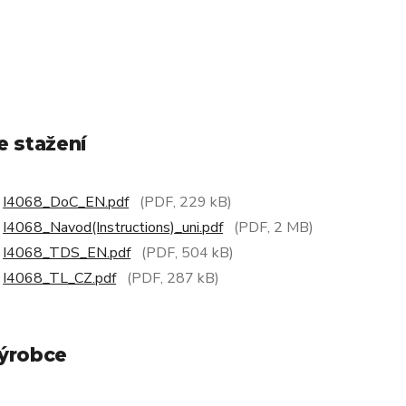
e stažení
I4068_DoC_EN.pdf
(PDF, 229 kB)
I4068_Navod(Instructions)_uni.pdf
(PDF, 2 MB)
I4068_TDS_EN.pdf
(PDF, 504 kB)
I4068_TL_CZ.pdf
(PDF, 287 kB)
ýrobce