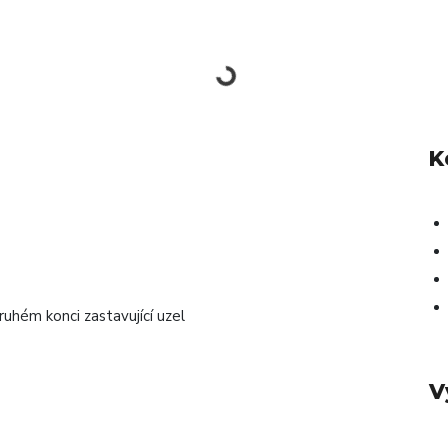
K
uhém konci zastavující uzel
V