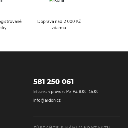
egistrované
Doprava nad 2 000 Kč
níky
zdarma
581 250 061
Infolinka v provozu Po–Pá: 8:00–15:00
info@ardon.cz
ZŮSTAŇTE S NÁMI V KONTAKTU