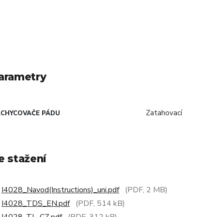
arametry
Zatahovací
CHYCOVAČE PÁDU
e stažení
I4028_Navod(Instructions)_uni.pdf
(PDF, 2 MB)
I4028_TDS_EN.pdf
(PDF, 514 kB)