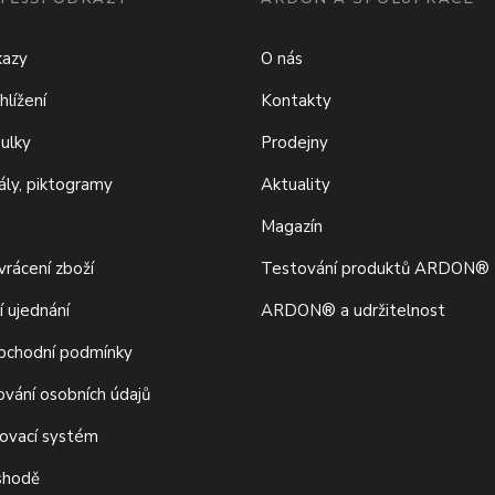
kazy
O nás
hlížení
Kontakty
bulky
Prodejny
iály, piktogramy
Aktuality
Magazín
rácení zboží
Testování produktů ARDON®
í ujednání
ARDON® a udržitelnost
bchodní podmínky
ování osobních údajů
movací systém
 shodě