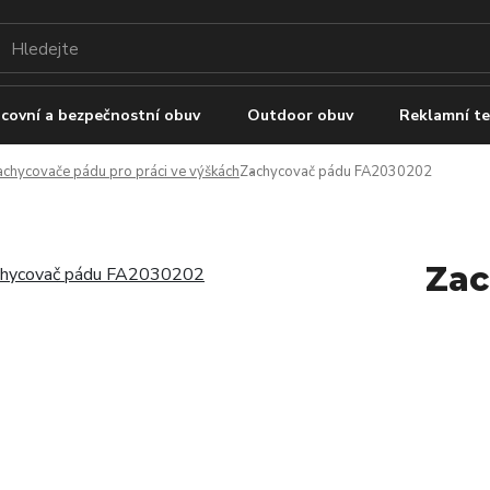
covní a bezpečnostní obuv
Outdoor obuv
Reklamní te
achycovače pádu pro práci ve výškách
Zachycovač pádu FA2030202
Zac