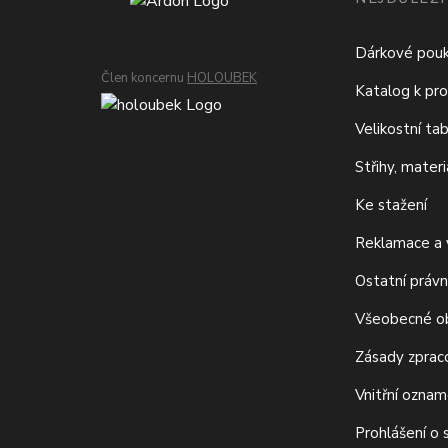
Dárkové pou
Člen koncernu
HOLOUBEK
Katalog k pro
Velikostní ta
Střihy, mater
Ke stažení
Reklamace a v
Ostatní právn
Všeobecné o
Zásady zprac
Vnitřní ozna
Prohlášení o