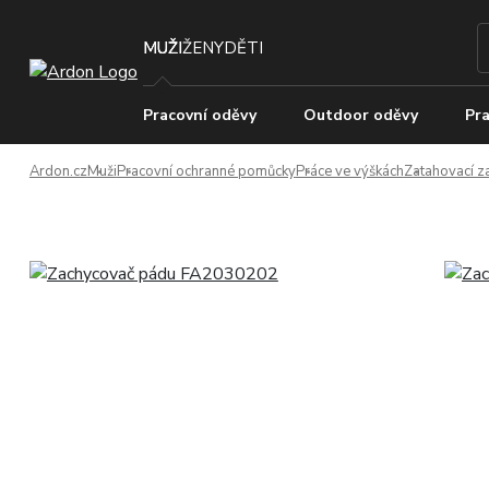
MUŽI
ŽENY
DĚTI
Pracovní oděvy
Outdoor oděvy
Pra
Ardon.cz
Muži
Pracovní ochranné pomůcky
Práce ve výškách
Zatahovací z