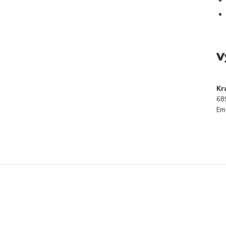
V
Kr
68
Ema