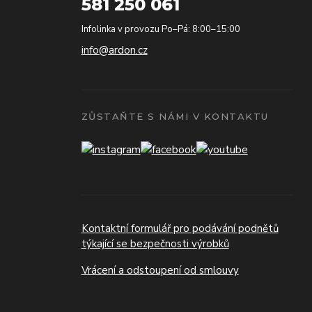
581 250 061
Infolinka v provozu Po–Pá: 8:00–15:00
info@ardon.cz
ZŮSTAŇTE S NÁMI V KONTAKTU
Kontaktní formulář pro podávání podnětů
týkající se bezpečnosti výrobků
Vrácení a odstoupení od smlouvy