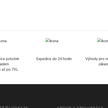
síce položek
Expedice do 24 hodin
Výhody pro r
ladem
zákaz
S až po 7XL
TĚJŠÍ ODKAZY
ARDON A SPOLUPRÁCE