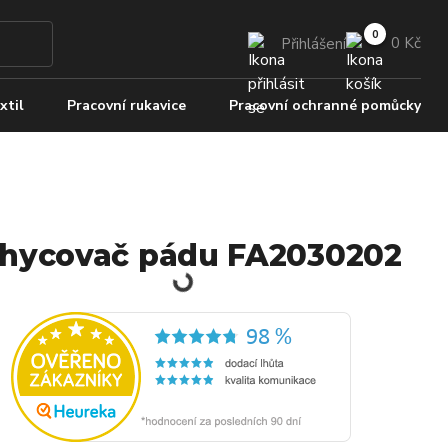
0 Kč
Přihlášení
xtil
Pracovní rukavice
Pracovní ochranné pomůcky
hycovač pádu FA2030202