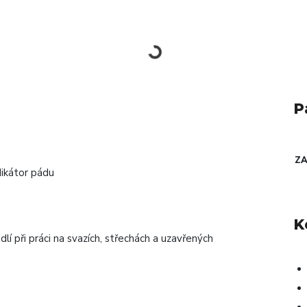
P
ZA
dikátor pádu
K
 při práci na svazích, střechách a uzavřených