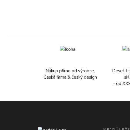
Nákup přímo od výrobce.
Desetiti
Česká firma & český design
sk
- od XX
NEJDŮLEŽI