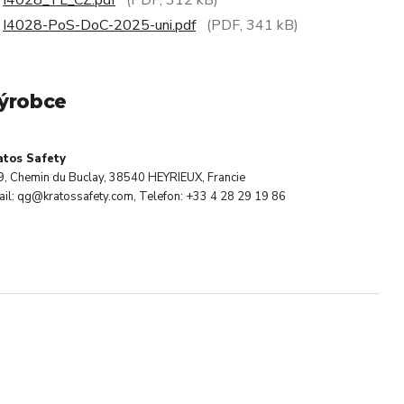
I4028_TL_CZ.pdf
(PDF, 312 kB)
I4028-PoS-DoC-2025-uni.pdf
(PDF, 341 kB)
ýrobce
atos Safety
9, Chemin du Buclay, 38540 HEYRIEUX, Francie
il: qg@kratossafety.com, Telefon: +33 4 28 29 19 86