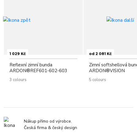
1 029 Kč
od 2 081 Kč
Reflexní zimní bunda
Zimní softshellová bun
ARDON®REF601-602-603
ARDON®VISION
3 colours
5 colours
Nákup přímo od výrobce.
Česká firma & český design