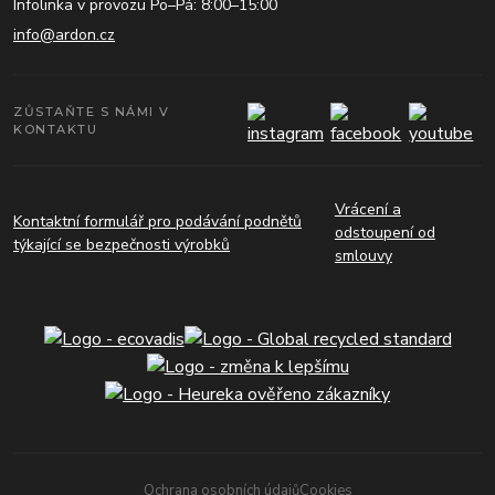
Infolinka v provozu Po–Pá: 8:00–15:00
info@ardon.cz
ZŮSTAŇTE S NÁMI V
KONTAKTU
Vrácení a
Kontaktní formulář pro podávání podnětů
odstoupení od
týkající se bezpečnosti výrobků
smlouvy
Ochrana osobních údajů
Cookies