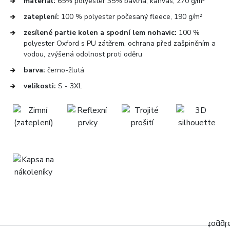
materiál:
65% polyester 35% bavlna, kanvas, 270 g/m²
zateplení:
100 % polyester počesaný fleece, 190 g/m²
zesílené partie kolen a spodní lem nohavic:
100 %
polyester Oxford s PU zátěrem, ochrana před zašpiněním a
vodou, zvýšená odolnost proti oděru
barva:
černo-žlutá
velikosti:
S - 3XL