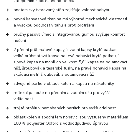
zateplením z počesaného fleecu
anatomicky tvarovaný střih zajišťuje volnost pohybu
pevná kanvasová tkanina má výborné mechanické vlastnosti
a vysokou odolnost v tahu a proti protržení
pružný pasový límec s integrovanou gumou zvyšuje komfort
nošení
2 přední průhmatové kapsy, 2 zadní kapsy kryté patkami,
velká průhmatová kapsa na levé nohavici krytá patkou, 1
zipová kapsa na mobil do velikosti 5,6“, kapsa na odlamovací
nůž, šroubovák a tesařské tužky, na pravé nohavici kapsa na
skládací metr, šroubovák a odlamovací nůž
zdvojené partie v oblasti kolen a kapsa na nákoleníky
reflexní paspule na předním a zadním dílu pro vyšší
viditelnost
trojité prošití v namáhaných partiích pro vyšší odolnost
oblast kolen a spodní lem nohavic jsou vyztuženy materiálem
100 % polyester Oxford s vodoodpudivou úpravou