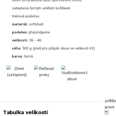
zimní softshellová obuv sportovního střihu
zateplená černým umělým kožíškem
treková podešev
materiál:
softshell
podešev:
phylon/guma
velikosti:
36 - 46
váha:
500 g (platí pro půlpár obuvi ve velikosti 42)
barva:
černá
Tabulka velikostí