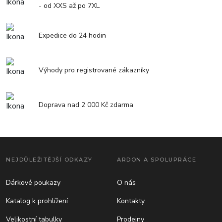
- od XXS až po 7XL
Expedice do 24 hodin
Výhody pro registrované zákazníky
Doprava nad 2 000 Kč zdarma
NEJDŮLEŽITĚJŠÍ ODKAZY
ARDON A SPOLUPRÁCE
Dárkové poukazy
O nás
Katalog k prohlížení
Kontakty
Velikostní tabulky
Prodejny