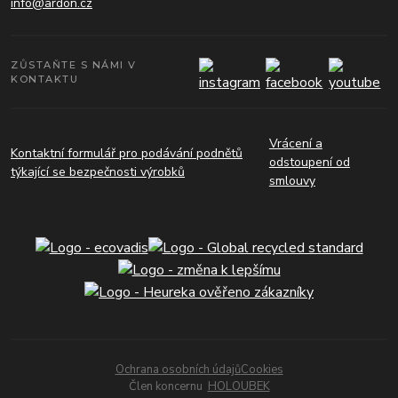
info@ardon.cz
ZŮSTAŇTE S NÁMI V
KONTAKTU
Vrácení a
Kontaktní formulář pro podávání podnětů
odstoupení od
týkající se bezpečnosti výrobků
smlouvy
Ochrana osobních údajů
Cookies
Člen koncernu
HOLOUBEK