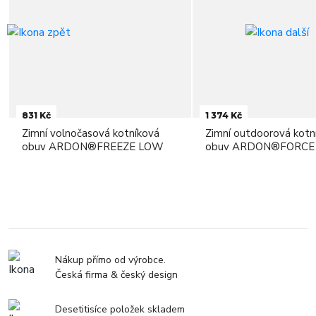
831 Kč
1 374 Kč
Zimní volnočasová kotníková
Zimní outdoorová kotn
obuv ARDON®FREEZE LOW
obuv ARDON®FORCE
Nákup přímo od výrobce.
Česká firma & český design
Desetitisíce položek skladem