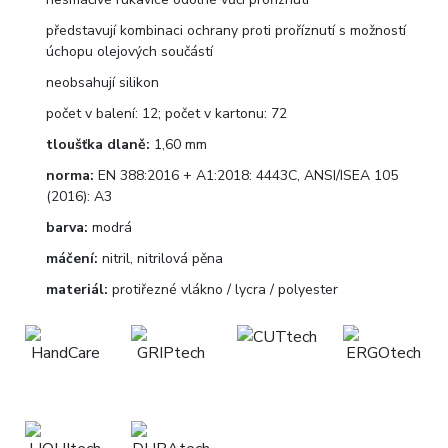
představují kombinaci ochrany proti proříznutí s možností
úchopu olejových součástí
neobsahují silikon
počet v balení: 12; počet v kartonu: 72
tloušťka dlaně:
1,60 mm
norma:
EN 388:2016 + A1:2018: 4443C, ANSI/ISEA 105
(2016): A3
barva:
modrá
máčení:
nitril, nitrilová pěna
materiál:
protiřezné vlákno / lycra / polyester