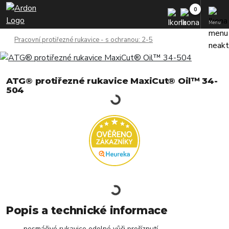
Menu
Pracovní protiřezné rukavice - s ochranou: 2-5
ATG® protiřezné rukavice MaxiCut® Oil™ 34-
504
Popis a technické informace
nesmáčivé rukavice odolné vůči proříznutí