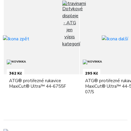
362 Kč
295 Kč
ATG® protiřezné rukavice
ATG® protiřezné rukav
MaxiCut® Ultra™ 44-6755F
MaxiCut® Ultra™ 44-
07/S