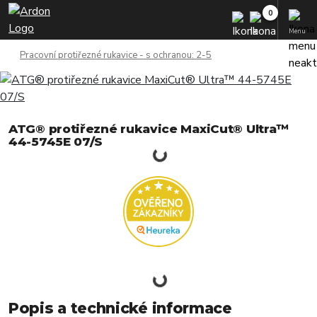
Menu
Pracovní protiřezné rukavice - s ochranou: 2-5
ATG® protiřezné rukavice MaxiCut® Ultra™
44-5745E 07/S
Popis a technické informace