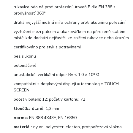
rukavice odolné proti prořezání úroveň E dle EN 388 s
prodyšností 360°
druhá nejvyšší možná míra ochrany proti akutnímu pořezání
vyztužení mezi palcem a ukazováčkem na přirozeně slabém
místě, kde dochází nejčastěji ke zničení rukavice nebo úrazům
certifikováno pro styk s potravinami
bez silikonu
polomáčené
antistatické, vertikální odpor Rv < 1,0 × 10⁸ Ω
kompatibilní s dotykovými displeji = technologie TOUCH
SCREEN
počet v balení: 12; počet v kartonu: 72
tloušťka dlaně:
1,2 mm
norma:
EN 388 4X43E; EN 16350
materiál:
nylon, polyester, elastan, protipořezová vlákna