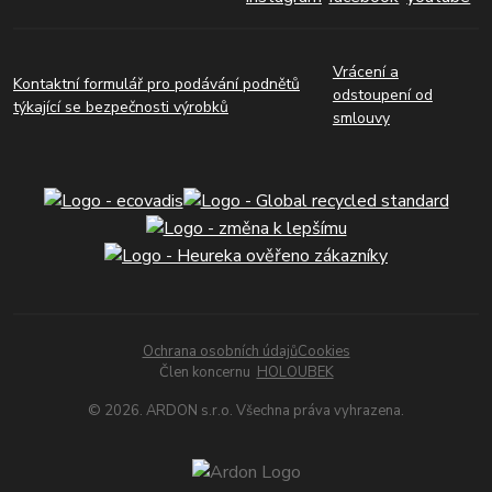
Vrácení a
Kontaktní formulář pro podávání podnětů
odstoupení od
týkající se bezpečnosti výrobků
smlouvy
Ochrana osobních údajů
Cookies
Člen koncernu
HOLOUBEK
© 2026. ARDON s.r.o. Všechna práva vyhrazena.