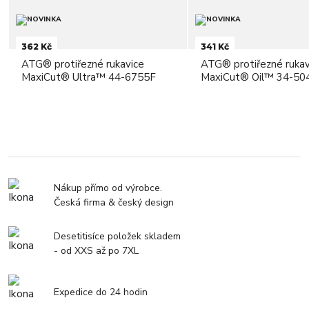
362 Kč
341 Kč
ATG® protiřezné rukavice
ATG® protiřezné rukav
MaxiCut® Ultra™ 44-6755F
MaxiCut® Oil™ 34-50
Nákup přímo od výrobce.
Česká firma & český design
Desetitisíce položek skladem
- od XXS až po 7XL
Expedice do 24 hodin