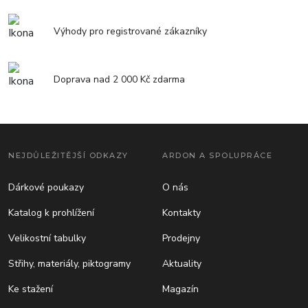
Výhody pro registrované zákazníky
Doprava nad 2 000 Kč zdarma
NEJDŮLEŽITĚJŠÍ ODKAZY
ARDON A SPOLUPRÁCE
Dárkové poukazy
O nás
Katalog k prohlížení
Kontakty
Velikostní tabulky
Prodejny
Střihy, materiály, piktogramy
Aktuality
Ke stažení
Magazín