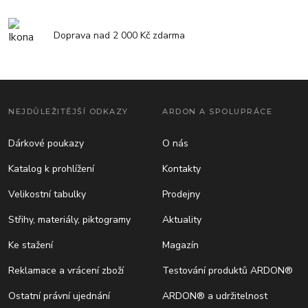
Doprava nad 2 000 Kč zdarma
NEJDŮLEŽITĚJŠÍ ODKAZY
ARDON A SPOLUPRÁCE
Dárkové poukazy
O nás
Katalog k prohlížení
Kontakty
Velikostní tabulky
Prodejny
Střihy, materiály, piktogramy
Aktuality
Ke stažení
Magazín
Reklamace a vrácení zboží
Testování produktů ARDON®
Ostatní právní ujednání
ARDON® a udržitelnost