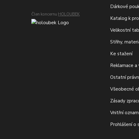
Dárkové pou
Člen koncernu
HOLOUBEK
Katalog k pro
Velikostní ta
Střihy, mater
Ke stažení
Reklamace a v
Ostatní právn
Všeobecné o
Zásady zprac
Vnitřní ozna
Prohlášení o