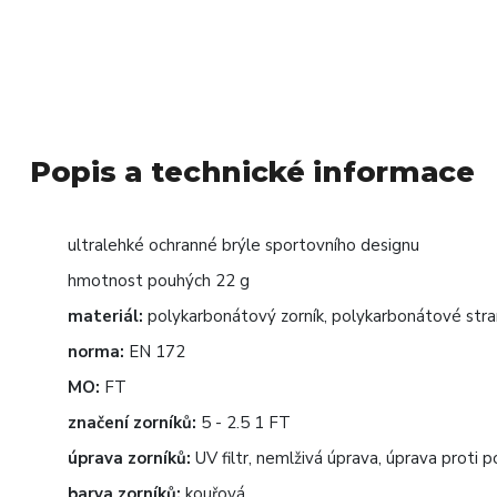
Popis a technické informace
ultralehké ochranné brýle sportovního designu
hmotnost pouhých 22 g
materiál:
polykarbonátový zorník, polykarbonátové stra
norma:
EN 172
MO:
FT
značení zorníků:
5 - 2.5 1 FT
úprava zorníků:
UV filtr, nemlživá úprava, úprava proti p
barva zorníků:
kouřová