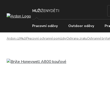
MUŽI
ŽENY
DĚTI
Pracovní oděvy
Outdoor oděvy
Pra
Ardon.cz
Muži
Pracovní ochranné pomůcky
Ochrana zraku
Ochranné brýle