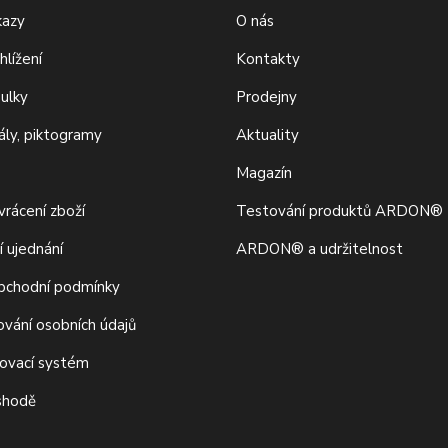
kazy
O nás
hlížení
Kontakty
bulky
Prodejny
iály, piktogramy
Aktuality
Magazín
rácení zboží
Testování produktů ARDON®
í ujednání
ARDON® a udržitelnost
bchodní podmínky
ování osobních údajů
movací systém
 shodě