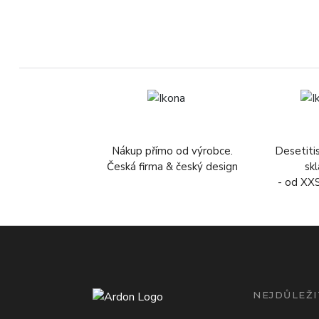
Nákup přímo od výrobce.
Desetiti
Česká firma & český design
sk
- od XX
NEJDŮLEŽI