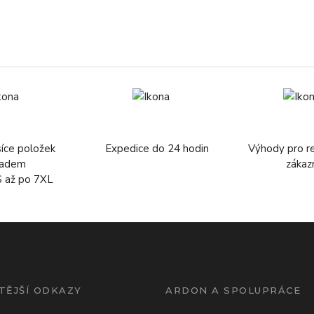
síce položek
Expedice do 24 hodin
Výhody pro r
ladem
zákaz
S až po 7XL
TĚJŠÍ ODKAZY
ARDON A SPOLUPRÁCE