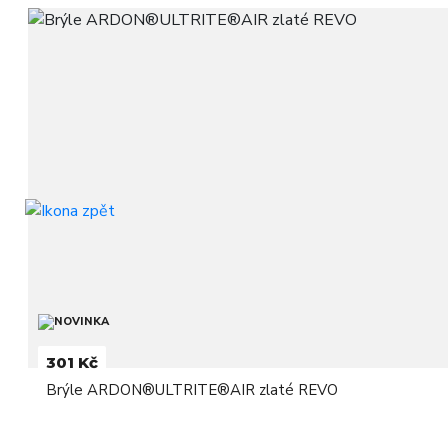
301 Kč
Brýle ARDON®ULTRITE®AIR zlaté REVO