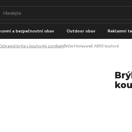
covní a bezpečnostní obuv
Outdoor obuv
Reklamní te
Ochranné brýle s kouřovým zorníkem
Brýle Honeywell A800 kouřové
Brý
kou