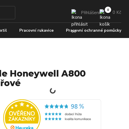
0 Kč
Přihlášení
xtil
Pracovní rukavice
Pracovní ochranné pomůcky
le Honeywell A800
řové