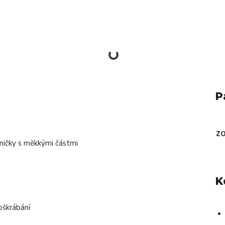
P
ZO
ničky s měkkými částmi
K
oškrábání