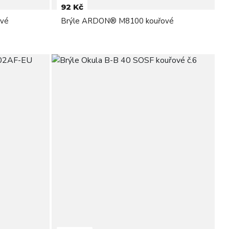
92 Kč
vé
Brýle ARDON® M8100 kouřové