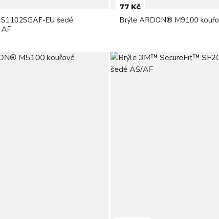
77 Kč
 S1102SGAF-EU šedé
Brýle ARDON® M9100 kouřo
 AF