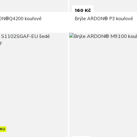
160 Kč
ON®Q4200 kouřové
Brýle ARDON® P3 kouřové
VKU