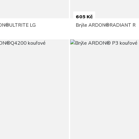
605 Kč
DON®ULTRITE LG
Brýle ARDON®RADIANT R