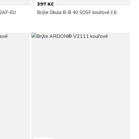
397 Kč
02AF-EU
Brýle Okula B-B 40 SOSF kouřové č.6