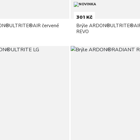
301 Kč
ON®ULTRITE®AIR červené
Brýle ARDON®ULTRITE®AIR
REVO