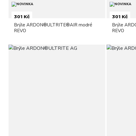
301 Kč
301 Kč
Brýle ARDON®ULTRITE®AIR modré
Brýle ARD
REVO
REVO