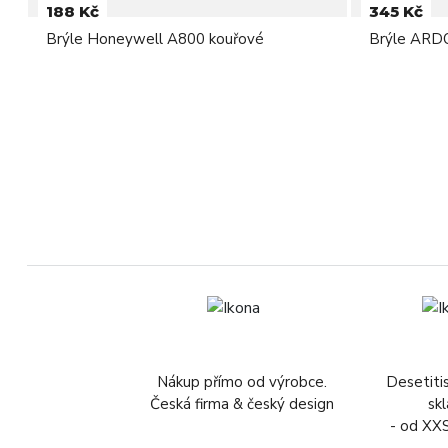
188 Kč
345 Kč
Brýle Honeywell A800 kouřové
Brýle ARD
Nákup přímo od výrobce.
Desetiti
Česká firma & český design
sk
- od XX