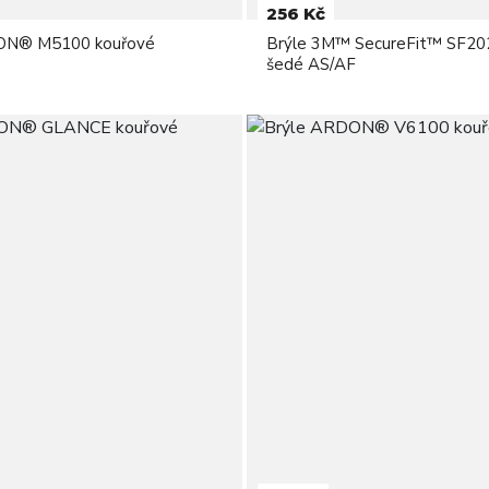
256 Kč
ON® M5100 kouřové
Brýle 3M™ SecureFit™ SF2
šedé AS/AF