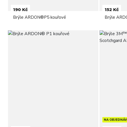
190 Kč
152 Kč
Brýle ARDON®P5 kouřové
Brýle ARD
NA OBJEDNÁ