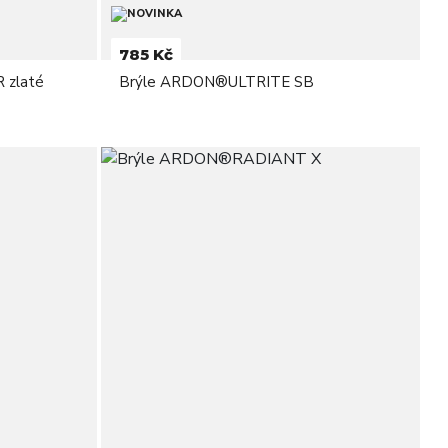
785 Kč
 zlaté
Brýle ARDON®ULTRITE SB