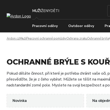
MUŽI
ŽENY
DĚTI
Pracovní oděvy
Outdoor oděvy
Pra
Ardon.cz
Muži
Pracovní ochranné pomůcky
Ochrana zraku
Ochranné brýle
OCHRANNÉ BRÝLE S KOU
Pokud děláte činnost, při které je potřeba chránit vaše oči, 
přesvědčíte, že je z čeho vybírat. Můžete se těšit na maxi
nadstandardní zorné pole. Myslete na svoji bezpečnost a poři
Novinka
Na objed