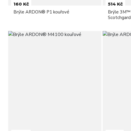
160 Kč
514 Kč
Brýle ARDON® P1 kouřové
Brýle 3M™
Scotchgard