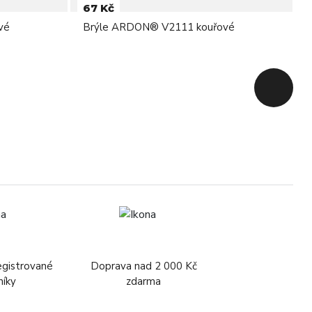
67 Kč
vé
Brýle ARDON® V2111 kouřové
Zpět na 
egistrované
Doprava nad 2 000 Kč
níky
zdarma