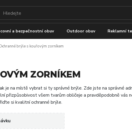
covní a bezpečnostní obuv
Outdoor obuv
Reklamní te
Ochranné brýle s kouřovým zorníkem
ŘOVÝM ZORNÍKEM
pak je na místě vybrat si ty správné brýle. Zde jste na správné ad
mální přizpůsobivost všem tvarům obličeje a pravděpodobně vás n
ďte si kvalitní ochranné brýle.
návku