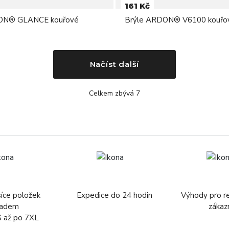
161 Kč
ON® GLANCE kouřové
Brýle ARDON® V6100 kouřo
Načíst další
Celkem zbývá 7
síce položek
Expedice do 24 hodin
Výhody pro r
ladem
zákaz
S až po 7XL