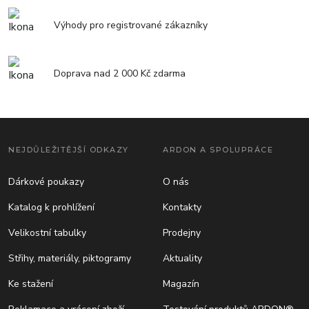
Výhody pro registrované zákazníky
Doprava nad 2 000 Kč zdarma
NEJDŮLEŽITĚJŠÍ ODKAZY
ARDON A SPOLUPRÁCE
Dárkové poukazy
O nás
Katalog k prohlížení
Kontakty
Velikostní tabulky
Prodejny
Střihy, materiály, piktogramy
Aktuality
Ke stažení
Magazín