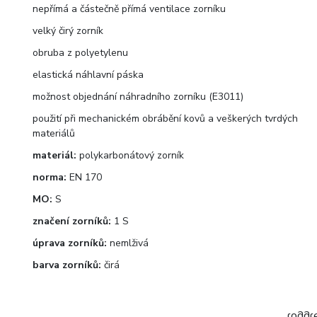
nepřímá a částečně přímá ventilace zorníku
velký čirý zorník
obruba z polyetylenu
elastická náhlavní páska
možnost objednání náhradního zorníku (E3011)
použití při mechanickém obrábění kovů a veškerých tvrdých
materiálů
materiál:
polykarbonátový zorník
norma:
EN 170
MO:
S
značení zorníků:
1 S
úprava zorníků:
nemlživá
barva zorníků:
čirá