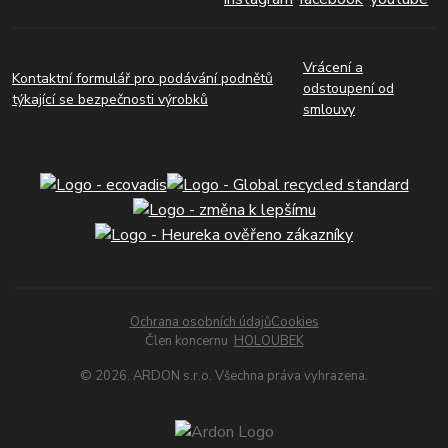
Vrácení a
Kontaktní formulář pro podávání podnětů
odstoupení od
týkající se bezpečnosti výrobků
smlouvy
Ochrana osobních údajů
Cookies
Člen koncernu
HOLOUBEK
© 2026. ARDON s.r.o. Všechna práva vyhrazena.