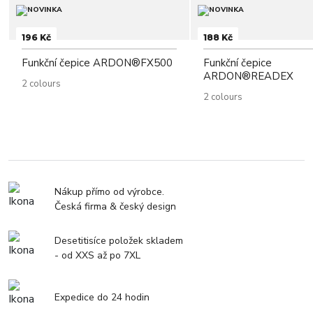
196 Kč
188 Kč
Funkční čepice ARDON®FX500
Funkční čepice
ARDON®READEX
2 colours
2 colours
Nákup přímo od výrobce.
Česká firma & český design
Desetitisíce položek skladem
- od XXS až po 7XL
Expedice do 24 hodin