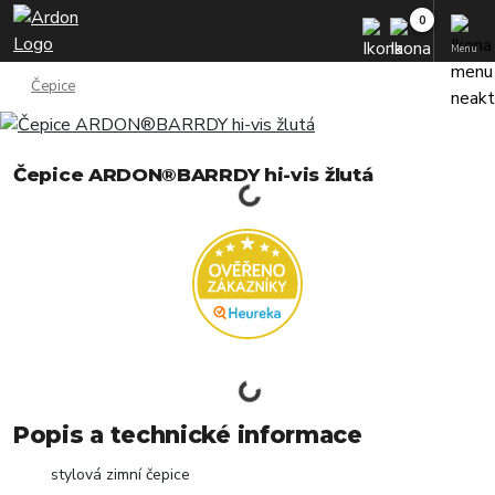
Menu
Čepice
Čepice ARDON®BARRDY hi-vis žlutá
Popis a technické informace
stylová zimní čepice