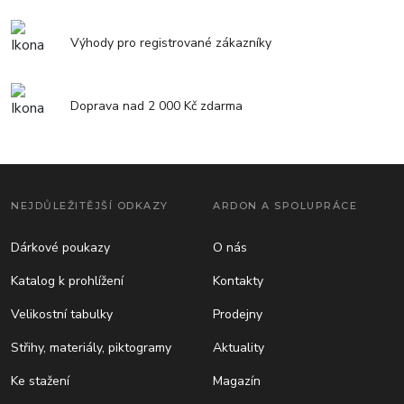
Výhody pro registrované zákazníky
Doprava nad 2 000 Kč zdarma
NEJDŮLEŽITĚJŠÍ ODKAZY
ARDON A SPOLUPRÁCE
Dárkové poukazy
O nás
Katalog k prohlížení
Kontakty
Velikostní tabulky
Prodejny
Střihy, materiály, piktogramy
Aktuality
Ke stažení
Magazín