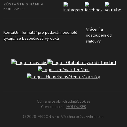
ZŮSTAŇTE S NÁMI V
KONTAKTU
Vrácení a
Kontaktní formulář pro podávání podnětů
odstoupení od
týkající se bezpečnosti výrobků
smlouvy
Ochrana osobních údajů
Cookies
Člen koncernu
HOLOUBEK
© 2026. ARDON s.r.o. Všechna práva vyhrazena.