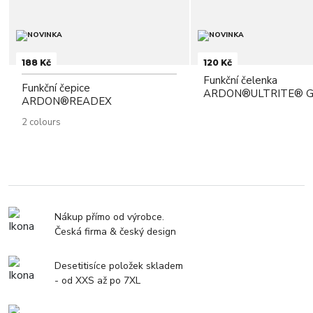
188 Kč
120 Kč
Funkční čelenka
Funkční čepice
ARDON®ULTRITE® GO
ARDON®READEX
2 colours
Nákup přímo od výrobce.
Česká firma & český design
Desetitisíce položek skladem
- od XXS až po 7XL