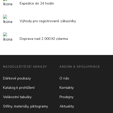
Expedice do 24 hodin
Výhody pro registrované zákazníky
Doprava nad 2 000 Kč zdarma
NEJDŮLEŽITĚJŠÍ ODKAZY
ARDON A SPOLUPRÁCE
Dárkové poukazy
O nás
Katalog k prohlížení
Kontakty
Velikostní tabulky
Prodejny
Střihy, materiály, piktogramy
Aktuality