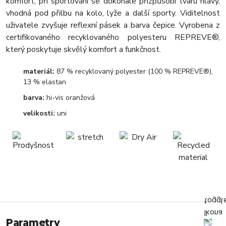
komfort, při sportování se dokonale přizpůsobí tvaru hlavy,
vhodná pod přilbu na kolo, lyže a další sporty. Viditelnost
uživatele zvyšuje reflexní pásek a barva čepice. Vyrobena z
certifikovaného recyklovaného polyesteru REPREVE®,
který poskytuje skvělý komfort a funkčnost.
materiál:
87 % recyklovaný polyester (100 % REPREVE®),
13 % elastan
barva:
hi-vis oranžová
velikosti:
uni
Parametry