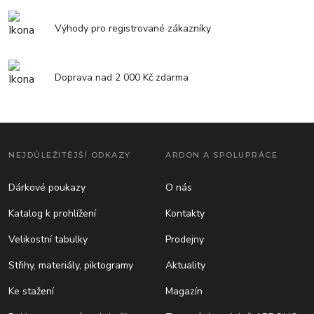
Výhody pro registrované zákazníky
Doprava nad 2 000 Kč zdarma
NEJDŮLEŽITĚJŠÍ ODKAZY
ARDON A SPOLUPRÁCE
Dárkové poukazy
O nás
Katalog k prohlížení
Kontakty
Velikostní tabulky
Prodejny
Střihy, materiály, piktogramy
Aktuality
Ke stažení
Magazín