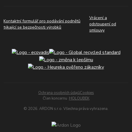
Vrácení a
Kontaktní formulář pro podávání podnětů
odstoupení od
týkající se bezpečnosti výrobků
smlouvy
Ochrana osobních údajů
Cookies
Člen koncernu
HOLOUBEK
© 2026. ARDON s.r.o. Všechna práva vyhrazena.