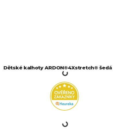
Dětské kalhoty ARDON®4Xstretch® šedá