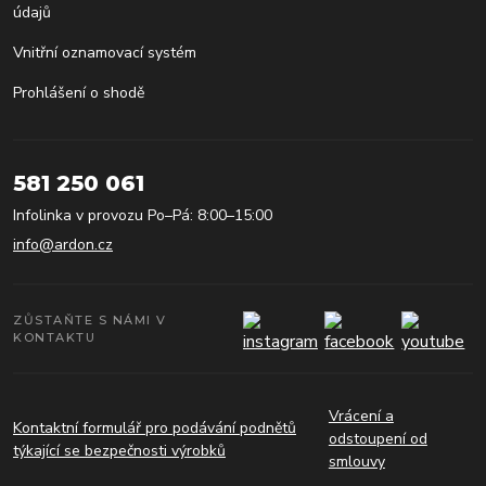
údajů
Vnitřní oznamovací systém
Prohlášení o shodě
581 250 061
Infolinka v provozu Po–Pá: 8:00–15:00
info@ardon.cz
ZŮSTAŇTE S NÁMI V
KONTAKTU
Vrácení a
Kontaktní formulář pro podávání podnětů
odstoupení od
týkající se bezpečnosti výrobků
smlouvy