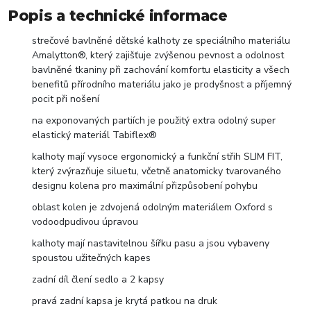
Popis a technické informace
strečové bavlněné dětské kalhoty ze speciálního materiálu
Amalytton®, který zajišťuje zvýšenou pevnost a odolnost
bavlněné tkaniny při zachování komfortu elasticity a všech
benefitů přírodního materiálu jako je prodyšnost a příjemný
pocit při nošení
na exponovaných partiích je použitý extra odolný super
elastický materiál Tabiflex®
kalhoty mají vysoce ergonomický a funkční střih SLIM FIT,
který zvýrazňuje siluetu, včetně anatomicky tvarovaného
designu kolena pro maximální přizpůsobení pohybu
oblast kolen je zdvojená odolným materiálem Oxford s
vodoodpudivou úpravou
kalhoty mají nastavitelnou šířku pasu a jsou vybaveny
spoustou užitečných kapes
zadní díl člení sedlo a 2 kapsy
pravá zadní kapsa je krytá patkou na druk