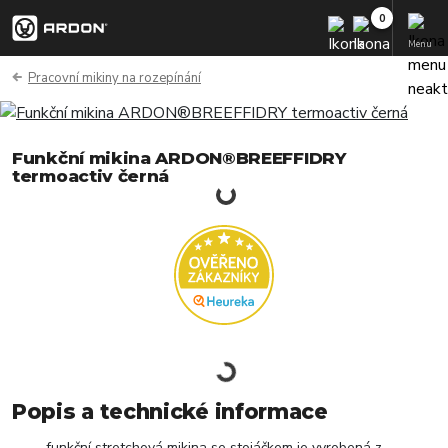
Menu
Pracovní mikiny na rozepínání
Funkční mikina ARDON®BREEFFIDRY
termoactiv černá
Popis a technické informace
funkční stretchová mikina se stojáčkem je vyrobená z