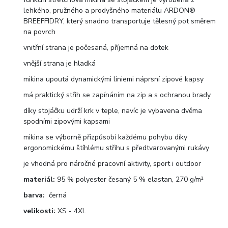
lehkého, pružného a prodyšného materiálu ARDON®
BREEFFIDRY, který snadno transportuje tělesný pot směrem
na povrch
vnitřní strana je počesaná, příjemná na dotek
vnější strana je hladká
mikina upoutá dynamickými liniemi náprsní zipové kapsy
má praktický střih se zapínáním na zip a s ochranou brady
díky stojáčku udrží krk v teple, navíc je vybavena dvěma
spodními zipovými kapsami
mikina se výborně přizpůsobí každému pohybu díky
ergonomickému štíhlému střihu s předtvarovanými rukávy
je vhodná pro náročné pracovní aktivity, sport i outdoor
materiál:
95 % polyester česaný 5 % elastan, 270 g/m²
barva:
černá
velikosti:
XS - 4XL