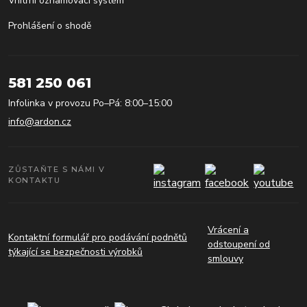
Vnitřní oznamovací systém
Prohlášení o shodě
581 250 061
Infolinka v provozu Po–Pá: 8:00–15:00
info@ardon.cz
ZŮSTAŇTE S NÁMI V
KONTAKTU
Vrácení a
Kontaktní formulář pro podávání podnětů
odstoupení od
týkající se bezpečnosti výrobků
smlouvy