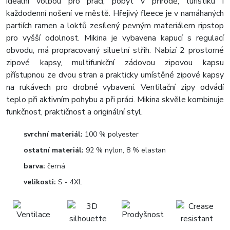
ideální volbou pro práci, pobyt v přírodě, turistiku i
každodenní nošení ve městě. Hřejivý fleece je v namáhaných
partiích ramen a loktů zesílený pevným materiálem ripstop
pro vyšší odolnost. Mikina je vybavena kapucí s regulací
obvodu, má propracovaný siluetní střih. Nabízí 2 prostorné
zipové kapsy, multifunkční zádovou zipovou kapsu
přístupnou ze dvou stran a prakticky umístěné zipové kapsy
na rukávech pro drobné vybavení. Ventilační zipy odvádí
teplo při aktivním pohybu a při práci. Mikina skvěle kombinuje
funkčnost, praktičnost a originální styl.
svrchní materiál:
100 % polyester
ostatní materiál:
92 % nylon, 8 % elastan
barva:
černá
velikosti:
S - 4XL