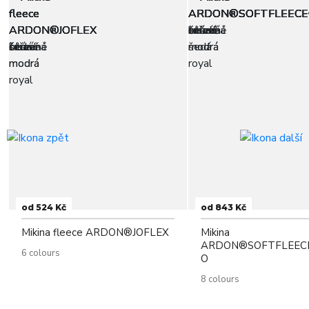
od 524 Kč
od 843 Kč
Mikina fleece ARDON®JOFLEX
Mikina
ARDON®SOFTFLEE
6 colours
O
8 colours