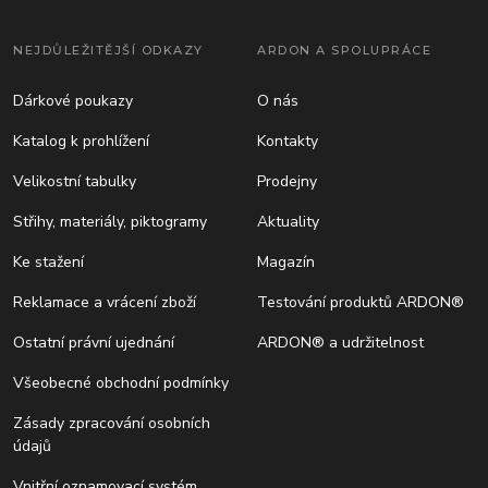
NEJDŮLEŽITĚJŠÍ ODKAZY
ARDON A SPOLUPRÁCE
Dárkové poukazy
O nás
Katalog k prohlížení
Kontakty
Velikostní tabulky
Prodejny
Střihy, materiály, piktogramy
Aktuality
Ke stažení
Magazín
Reklamace a vrácení zboží
Testování produktů ARDON®
Ostatní právní ujednání
ARDON® a udržitelnost
Všeobecné obchodní podmínky
Zásady zpracování osobních
údajů
Vnitřní oznamovací systém