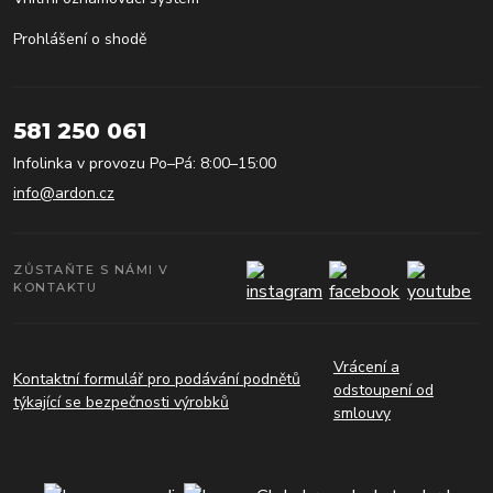
Prohlášení o shodě
581 250 061
Infolinka v provozu Po–Pá: 8:00–15:00
info@ardon.cz
ZŮSTAŇTE S NÁMI V
KONTAKTU
Vrácení a
Kontaktní formulář pro podávání podnětů
odstoupení od
týkající se bezpečnosti výrobků
smlouvy