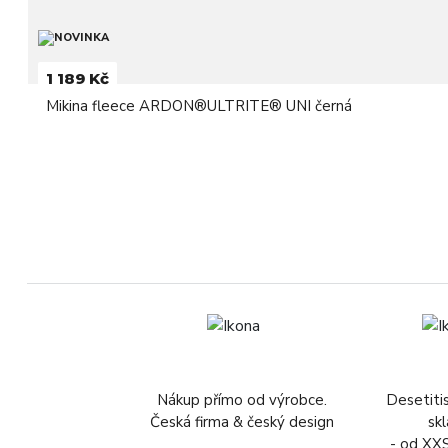
1 189 Kč
Mikina fleece ARDON®ULTRITE® UNI černá
Nákup přímo od výrobce.
Desetiti
Česká firma & český design
sk
- od XX