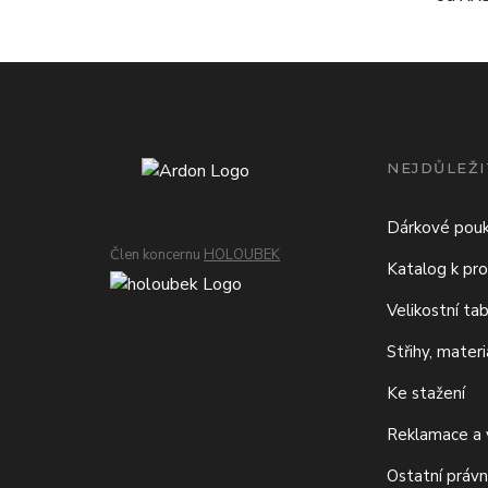
NEJDŮLEŽI
Dárkové pou
Člen koncernu
HOLOUBEK
Katalog k pro
Velikostní ta
Střihy, mater
Ke stažení
Reklamace a v
Ostatní právn