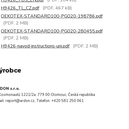
H9426_TDS_EN.pdf
(PDF, 104 kB)
H9426_TL_CZ.pdf
(PDF, 467 kB)
OEKOTEX-STANDARD100-PG020-198786.pdf
(PDF, 2 MB)
OEKOTEX-STANDARD100-PG020-280455.pdf
(PDF, 2 MB)
H9426-navod-instructions-uni.pdf
(PDF, 2 MB)
ýrobce
DON s.r.o.
. Kosmonautů 1221/2a, 779 00 Olomouc, Česká republika
ail: report@ardon.cz, Telefon: +420 581 250 061