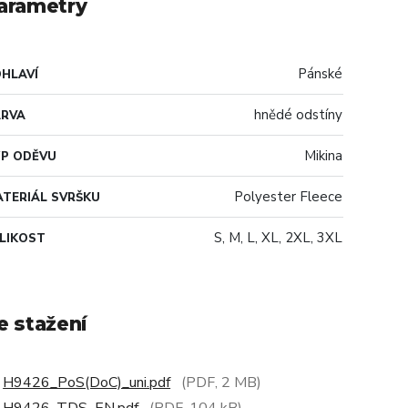
arametry
Pánské
HLAVÍ
hnědé odstíny
ARVA
Mikina
P ODĚVU
Polyester Fleece
TERIÁL SVRŠKU
S, M, L, XL, 2XL, 3XL
LIKOST
e stažení
H9426_PoS(DoC)_uni.pdf
(PDF, 2 MB)