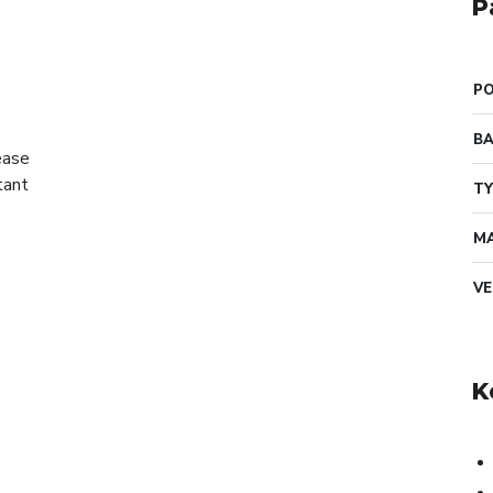
P
PO
B
TY
MA
VE
K