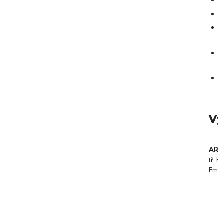
V
AR
tř
Em