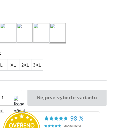
t
:
L
XL
2XL
3XL
Nejprve vyberte variantu