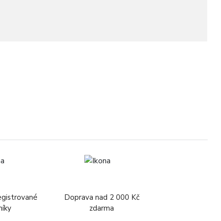
6
egistrované
Doprava nad 2 000 Kč
níky
zdarma