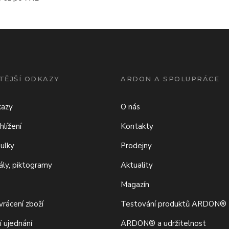
TĚJŠÍ ODKAZY
ARDON A SPOLUPRÁCE
kazy
O nás
hlížení
Kontakty
bulky
Prodejny
iály, piktogramy
Aktuality
Magazín
rácení zboží
Testování produktů ARDON®
í ujednání
ARDON® a udržitelnost