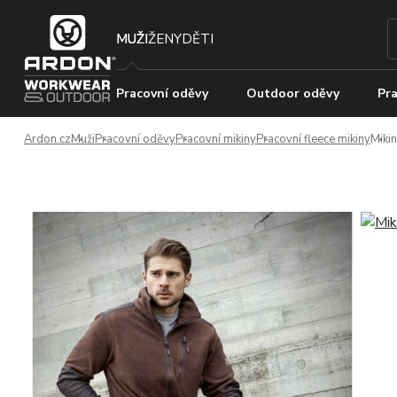
MUŽI
ŽENY
DĚTI
Pracovní oděvy
Outdoor oděvy
Pra
Ardon.cz
Muži
Pracovní oděvy
Pracovní mikiny
Pracovní fleece mikiny
Miki