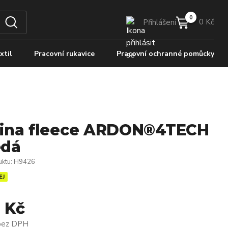
0 Kč
Přihlášení
xtil
Pracovní rukavice
Pracovní ochranné pomůcky
ina fleece ARDON®4TECH
ědá
uktu
:
H9426
EJ
 Kč
bez DPH