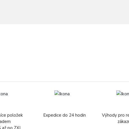
síce položek
Expedice do 24 hodin
Výhody pro r
ladem
zákaz
S až po 7XL