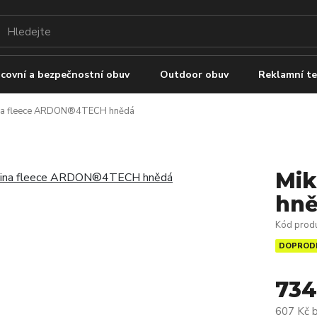
covní a bezpečnostní obuv
Outdoor obuv
Reklamní te
na fleece ARDON®4TECH hnědá
Mik
hn
Kód prod
DOPROD
734
607 Kč