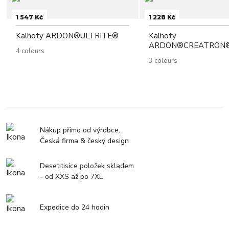
1 547 Kč
1 228 Kč
Kalhoty ARDON®ULTRITE®
Kalhoty
ARDON®CREATRON
4 colours
3 colours
Nákup přímo od výrobce.
Česká firma & český design
Desetitisíce položek skladem
- od XXS až po 7XL
Expedice do 24 hodin