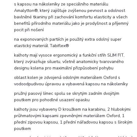
s kapsou na nákoleníky ze speciálního materiálu
Amalytton®, který zajišťuje zvýšenou pevnost a odolnost
bavlněné tkaniny při zachování komfortu elasticity a všech
benefitů přírodního materiálu jako je prodyšnost a příjemný
pocit při nošení
na exponovaných partiích je použitý extra odolný super
elastický materiál Tabiflex®
kalhoty mají vysoce ergonomický a funkční střih SLIM FIT,
který zvýrazňuje siluetu, včetně anatomicky tvarovaného
designu kolena pro maximální přizpůsobení pohybu
oblast kolen je zdvojená odolným materiálem Oxford s
vodoodpudivou úpravou a vybavená kapsou na nákoleníky
pružný pasový límec spolu se skrytým zadním dvojitým
poutkem pro pohodlné usazení opasku
kalhoty jsou vybaveny D kroužkem na karabinu, 2 hlubokými
průhmatovými kapsami zpevněnými materiálem Oxford, 1
přední zipovou kapsou, 1 přední nářaďovou kapsou s širokým
poutkem