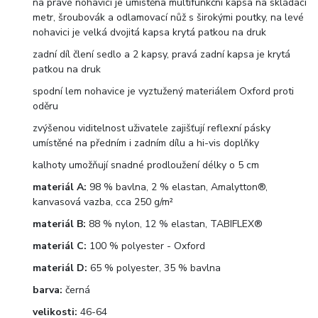
na pravé nohavici je umístěna multifunkční kapsa na skládací
metr, šroubovák a odlamovací nůž s širokými poutky, na levé
nohavici je velká dvojitá kapsa krytá patkou na druk
zadní díl člení sedlo a 2 kapsy, pravá zadní kapsa je krytá
patkou na druk
spodní lem nohavice je vyztužený materiálem Oxford proti
oděru
zvýšenou viditelnost uživatele zajišťují reflexní pásky
umístěné na předním i zadním dílu a hi-vis doplňky
kalhoty umožňují snadné prodloužení délky o 5 cm
materiál A:
98 % bavlna, 2 % elastan, Amalytton®,
kanvasová vazba, cca 250 g/m²
materiál B:
88 % nylon, 12 % elastan, TABIFLEX®
materiál C:
100 % polyester - Oxford
materiál D:
65 % polyester, 35 % bavlna
barva:
černá
velikosti:
46-64