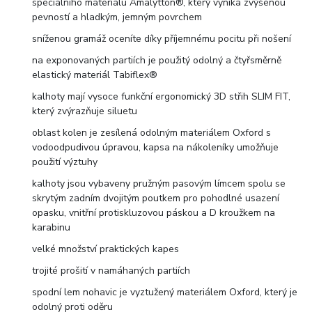
speciálního materiálu Amalytton®, který vyniká zvýšenou
pevností a hladkým, jemným povrchem
sníženou gramáž oceníte díky příjemnému pocitu při nošení
na exponovaných partiích je použitý odolný a čtyřsměrně
elastický materiál Tabiflex®
kalhoty mají vysoce funkční ergonomický 3D střih SLIM FIT,
který zvýrazňuje siluetu
oblast kolen je zesílená odolným materiálem Oxford s
vodoodpudivou úpravou, kapsa na nákoleníky umožňuje
použití výztuhy
kalhoty jsou vybaveny pružným pasovým límcem spolu se
skrytým zadním dvojitým poutkem pro pohodlné usazení
opasku, vnitřní protiskluzovou páskou a D kroužkem na
karabinu
velké množství praktických kapes
trojité prošití v namáhaných partiích
spodní lem nohavic je vyztužený materiálem Oxford, který je
odolný proti oděru