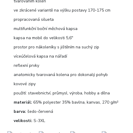
tvarováním kolen
ve zkrácené variantě na výšku postavy 170-175 cm
propracovaná silueta
multifunkční boční měchová kapsa
kapsa na mobil do velikosti 5,6"
prostor pro nákoleníky s jištěním na suchý zip
víceúčelová kapsa na nářadí
reflexní prvky
anatomicky tvarovaná kolena pro dokonalý pohyb
kovové zipy
použití: stavebnictví, průmysl, výroba, hobby a dílna
materiál:
65% polyester 35% bavlna, kanvas, 270 g/m²
barva:
šedo-červená
velikosti:
S-3XL