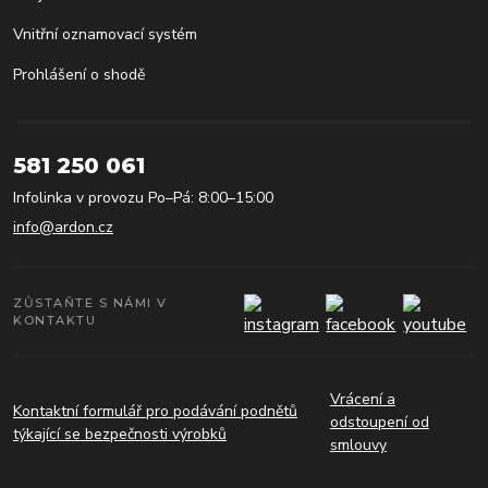
Vnitřní oznamovací systém
Prohlášení o shodě
581 250 061
Infolinka v provozu Po–Pá: 8:00–15:00
info@ardon.cz
ZŮSTAŇTE S NÁMI V
KONTAKTU
Vrácení a
Kontaktní formulář pro podávání podnětů
odstoupení od
týkající se bezpečnosti výrobků
smlouvy