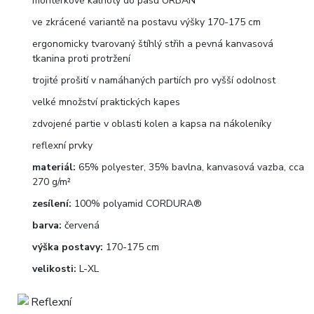
montérkové kalhoty do pasu URBAN
ve zkrácené variantě na postavu výšky 170-175 cm
ergonomicky tvarovaný štíhlý střih a pevná kanvasová
tkanina proti protržení
trojité prošití v namáhaných partiích pro vyšší odolnost
velké množství praktických kapes
zdvojené partie v oblasti kolen a kapsa na nákoleníky
reflexní prvky
materiál:
65% polyester, 35% bavlna, kanvasová vazba, cca
270 g/m²
zesílení:
100% polyamid CORDURA®
barva:
červená
výška postavy:
170-175 cm
velikosti:
L-XL