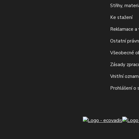
Střihy, mater
Ke stažení
Reklamace a v
Ostatní právn
Všeobecné o
Zásady zprac
Vnitřní ozna
Prohlášení o