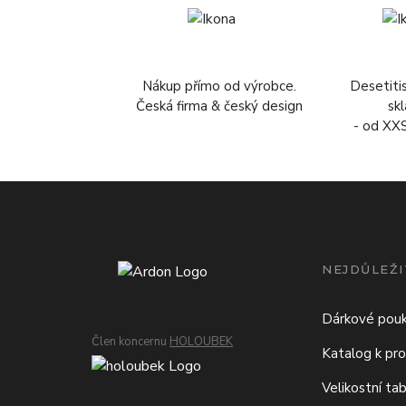
Nákup přímo od výrobce.
Desetiti
Česká firma & český design
sk
- od XX
NEJDŮLEŽI
Dárkové pou
Člen koncernu
HOLOUBEK
Katalog k pro
Velikostní ta