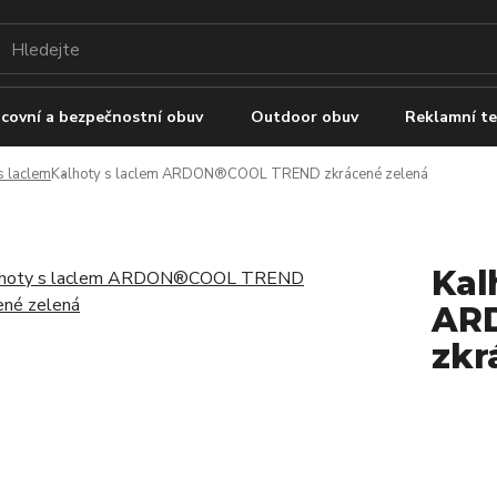
covní a bezpečnostní obuv
Outdoor obuv
Reklamní te
s laclem
Kalhoty s laclem ARDON®COOL TREND zkrácené zelená
Kal
AR
zkr