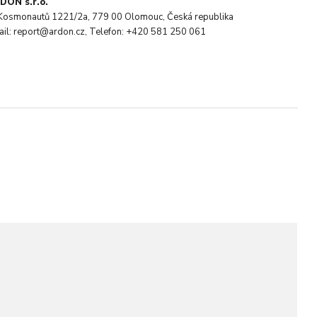
DON s.r.o.
. Kosmonautů 1221/2a, 779 00 Olomouc, Česká republika
ail: report@ardon.cz, Telefon: +420 581 250 061