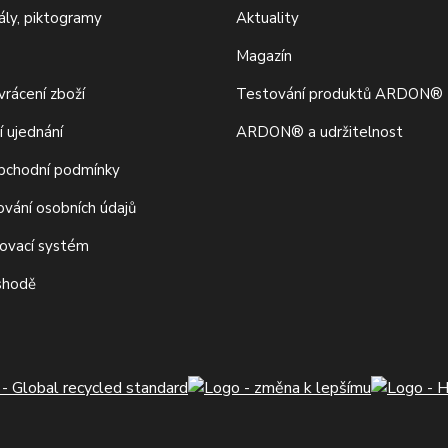
iály, piktogramy
Aktuality
Magazín
rácení zboží
Testování produktů ARDON®
í ujednání
ARDON® a udržitelnost
bchodní podmínky
ování osobních údajů
movací systém
 shodě