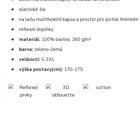
elastické šle
na laclu multifunkční kapsa a prostor pro potisk firemní
reflexní doplňky
materiál:
100% bavlna, 260 g/m²
barva:
zeleno-černá
velikosti:
S-3XL
výška postavy(cm):
170-175