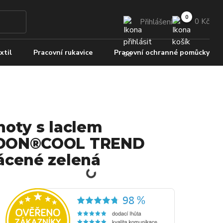
0 Kč
Přihlášení
xtil
Pracovní rukavice
Pracovní ochranné pomůcky
hoty s laclem
DON®COOL TREND
ácené zelená