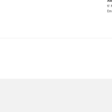
AR
tř
Em