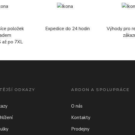
síce položek
Expedice do 24 hodin
Výhody pro r
ladem
zákaz
S až po 7XL
TĚJŠÍ ODKAZY
ARDON A SPOLUPRÁCE
kazy
O nás
hlížení
Kontakty
bulky
Prodejny