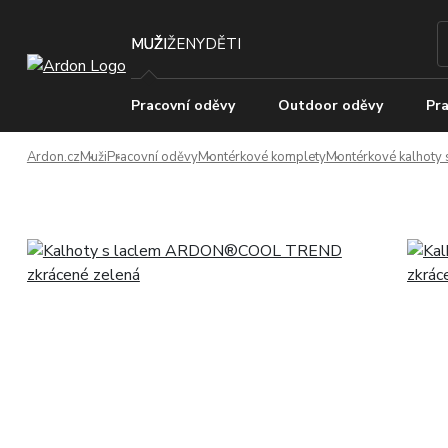
MUŽI
ŽENY
DĚTI
Pracovní oděvy
Outdoor oděvy
Pra
Ardon.cz
Muži
Pracovní oděvy
Montérkové komplety
Montérkové kalhoty 