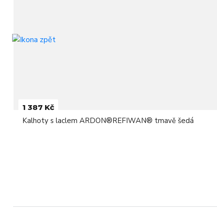
1 387 Kč
Kalhoty s laclem ARDON®REFIWAN® tmavě šedá