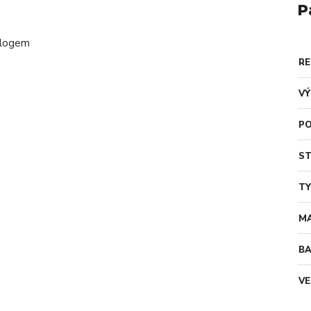
P
m logem
RE
VÝ
PO
ST
TY
MA
B
VE