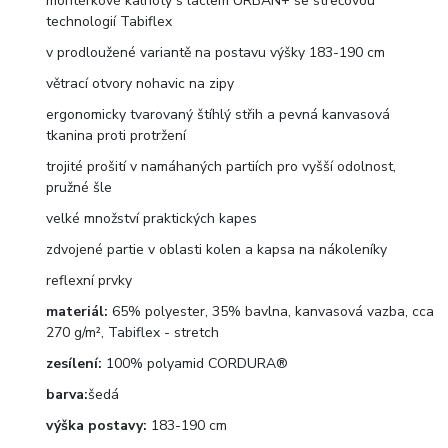
montérkové kalhoty s laclem URBAN+ se strečovou
technologií Tabiflex
v prodloužené variantě na postavu výšky 183-190 cm
větrací otvory nohavic na zipy
ergonomicky tvarovaný štíhlý střih a pevná kanvasová
tkanina proti protržení
trojité prošití v namáhaných partiích pro vyšší odolnost,
pružné šle
velké množství praktických kapes
zdvojené partie v oblasti kolen a kapsa na nákoleníky
reflexní prvky
materiál:
65% polyester, 35% bavlna, kanvasová vazba, cca
270 g/m², Tabiflex - stretch
zesílení:
100% polyamid CORDURA®
barva:
šedá
výška postavy:
183-190 cm