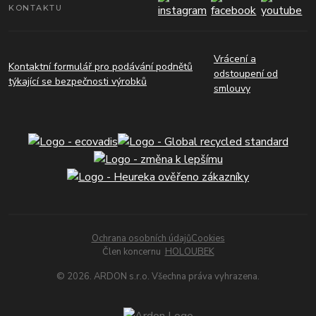
KONTAKTU
Vrácení a
Kontaktní formulář pro podávání podnětů
odstoupení od
týkající se bezpečnosti výrobků
smlouvy
Ochrana osobních údajů
Cookies
Člen koncernu
HOLOUBEK
© 2026. ARDON s.r.o. Všechna práva vyhrazena.