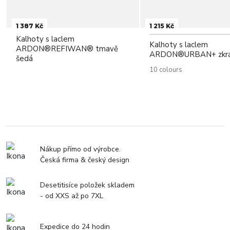
1 387 Kč
1 215 Kč
Kalhoty s laclem
Kalhoty s laclem
ARDON®REFIWAN® tmavě
ARDON®URBAN+ zkr
šedá
10 colours
Nákup přímo od výrobce.
Česká firma & český design
Desetitisíce položek skladem
- od XXS až po 7XL
Expedice do 24 hodin