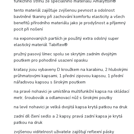
funkčního střihu ze speciálního materiálu Amalytton®
tento materiál zajišťuje zvýšenou pevnost a odolnost
bavlněné tkaniny při zachování komfortu elasticity a všech
benefitů přírodního materiálu jako je prodyšnost a příjemný
pocit při nošení
na exponovaných partiích je použitý extra odolný super
elastický materiál Tabiflex®
pružný pasový límec spolu se skrytým zadním dvojitým
poutkem pro pohodlné usazení opasku
kraťasy jsou vybaveny D kroužkem na karabinu, 2 hlubokými
průhmatovými kapsami, 1 přední zipovou kapsou, 1 přední
nářaďovou kapsou s širokým poutkem
na pravé nohavici je umístěna multifunkční kapsa na skládací
metr, šroubovák a odlamovací nůž s širokými poutky
na levé nohavici je velká dvojitá kapsa krytá patkou na druk
zadní díl člení sedlo a 2 kapsy, pravá zadní kapsa je krytá
patkou na druk
zvýšenou viditelnost uživatele zajišťují reflexní pásky