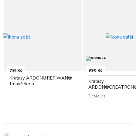
791 Kč
990 Kč
Kraťasy ARDON®REFIWAN®
Kraťasy
tmavě šedá
ARDON®CREATRON
3 colours