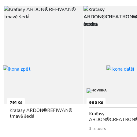
791 Kč
990 Kč
Kraťasy ARDON®REFIWAN®
Kraťasy
tmavě šedá
ARDON®CREATRON
3 colours