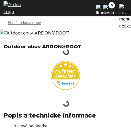
Menu
Nízká treková obuv
Outdoor obuv ARDON®ROOT
Popis a technické informace
treková polobotka