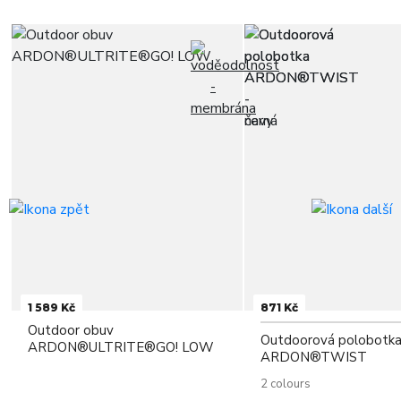
1 589 Kč
871 Kč
Outdoor obuv
Outdoorová polobotk
ARDON®ULTRITE®GO! LOW
ARDON®TWIST
2 colours