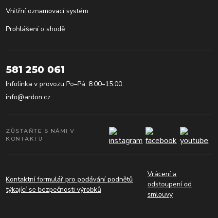
Vnitřní oznamovací systém
Prohlášení o shodě
581 250 061
Infolinka v provozu Po–Pá: 8:00–15:00
info@ardon.cz
ZŮSTAŇTE S NÁMI V
KONTAKTU
Vrácení a
Kontaktní formulář pro podávání podnětů
odstoupení od
týkající se bezpečnosti výrobků
smlouvy