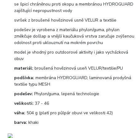
se špicí chráněnou proti okopu a membránou HYDROGUARD
zajišťující nepropustnost vody
svršek z broušené hovězinové usně VELUR a textilie
podešev je vyrobena z materiálu phylon/guma, phylon
změkčuje došlap a vnější kaučuková vrstva zaručuje zvýšenou
odolnost proti uklouznutí na mokrém povrchu
model je vhodný pro outdoorové aktivity i jako vycházková
obuv
materiál:
broušená hovězinová useň VELUR/textilie/PU
podšívka:
membrána HYDROGUARD, laminovaná prodyšná
textilie typu MESH
podešev:
Phylon/guma, lepená technologie
velikosti:
37 - 46
váha:
504 g (platí pro půlpár obuvi ve velikosti 42)
barva:
khaki