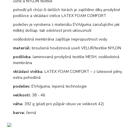
usně a NYLON textilie
pohodlí při chůzi či delších túrách je zajištěno díky prodyšné
podšívce a vkládací stélce LATEX FOAM COMFORT
podešev je vyrobena z materiálu EVA/guma zaručujícího jak
měkký došlap, tak odolnost proti uklouznutí
voděodolná membrána zajišťuje nepropustnost vody
materiál:
broušená hovězinová useň VELUR/textilie NYLON
podšívka:
laminovaná prodyšná textilie MESH, voděodolná
membrána
vkládací stélka:
LATEX FOAM COMFORT – z latexové pěny,
extra pohodlná
podešev:
EVA/guma, lepená technologie
velikosti:
38 - 46
váha:
392 g (platí pro půlpár obuvi ve velikosti 42)
barva:
černá