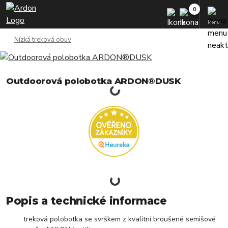
Menu
Nízká treková obuv
Outdoorová polobotka ARDON®DUSK
Popis a technické informace
treková polobotka se svrškem z kvalitní broušené semišové