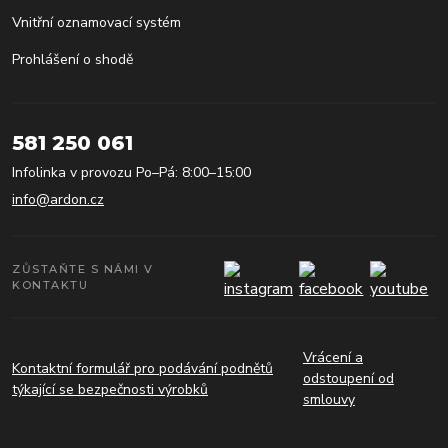
Vnitřní oznamovací systém
Prohlášení o shodě
581 250 061
Infolinka v provozu Po–Pá: 8:00–15:00
info@ardon.cz
ZŮSTAŇTE S NÁMI V
KONTAKTU
Vrácení a
Kontaktní formulář pro podávání podnětů
odstoupení od
týkající se bezpečnosti výrobků
smlouvy