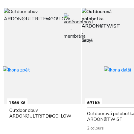
1 589 Kč
871 Kč
Outdoor obuv
Outdoorová polobotk
ARDON®ULTRITE®GO! LOW
ARDON®TWIST
2 colours